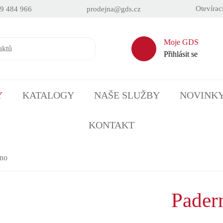
Otevírac
9 484 966
prodejna@gds.cz
Moje GDS
Přihlásit se
Y
KATALOGY
NAŠE SLUŽBY
NOVINK
KONTAKT
rno
Pader