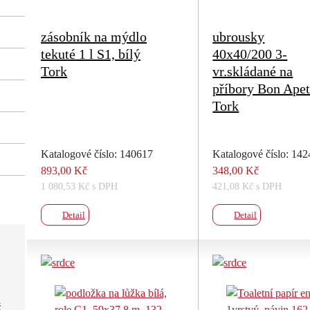
zásobník na mýdlo
ubrousky
tekuté 1 l S1, bílý
40x40/200 3-
Tork
vr.skládané na
příbory Bon Apet
Tork
Katalogové číslo: 140617
Katalogové číslo: 14
893,00 Kč
348,00 Kč
1 080,53 Kč s DPH
421,08 Kč s DPH
Detail
Detail
č