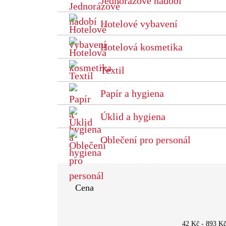
Jednorázové nádobí
Hotelové vybavení
Hotelová kosmetika
Textil
Papír a hygiena
Úklid a hygiena
Oblečení pro personál
Cena
42 Kč
-
893 K