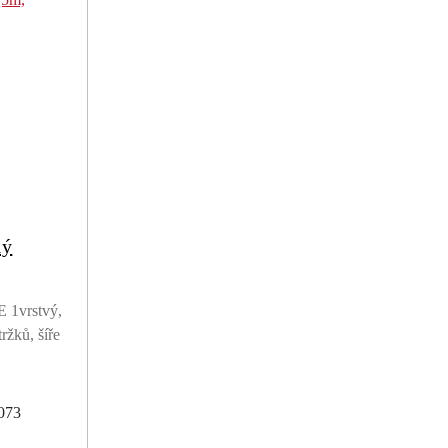
lý
E 1vrstvý,
ržků, šíře
0073