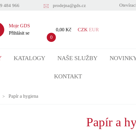
Otevírac
9 484 966
prodejna@gds.cz
Moje GDS
0,00 Kč
CZK
EUR
Přihlásit se
0
Y
KATALOGY
NAŠE SLUŽBY
NOVINK
KONTAKT
Papír a hygiena
Papír a h