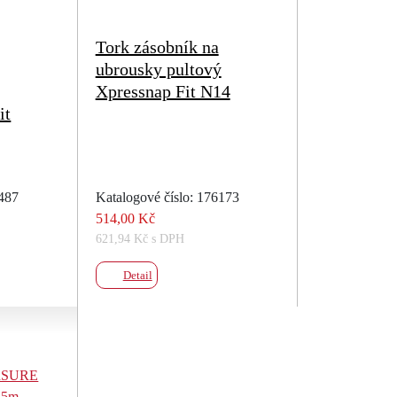
Tork zásobník na
ubrousky pultový
Xpressnap Fit N14
it
2487
Katalogové číslo: 176173
514,00 Kč
621,94 Kč s DPH
Detail