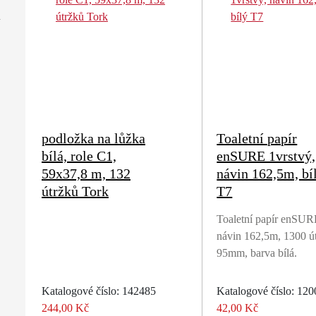
podložka na lůžka
Toaletní papír
bílá, role C1,
enSURE 1vrstvý,
59x37,8 m, 132
návin 162,5m, bí
útržků Tork
T7
Toaletní papír enSUR
návin 162,5m, 1300 út
95mm, barva bílá.
Katalogové číslo: 142485
Katalogové číslo: 12
244,00 Kč
42,00 Kč