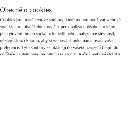
Obecně o cookies
Cookies jsou malé textové soubory, které mohou používat webové
stránky k mnoha účelům, např. k personalizaci obsahu a reklam,
poskytování funkcí sociálních médií nebo analýze návštěvnosti,
některé slouží k tomu, aby si webová stránka pamatovala vaše
preference. Tyto soubory se ukládají do vašeho zařízení (např. do
počítače, tabletu nebo mobilního telefonu). Každá webová stránka
může do vašeho prohlížeče odesílat své vlastní soubory cookies pouze
v případě, pokud to umožňuje nastavení vašeho prohlížeče.
Zákon stanoví, že můžeme na vašem zařízení ukládat soubory cookie,
pokud jsou nezbytně nutné pro provoz těchto stránek (viz sekce
Nezbytné cookies), a to bez vašeho souhlasu, na základě tzv.
oprávněného zájmu. Pro všechny ostatní typy souborů cookie
potřebujeme váš souhlas, jehož plný text najdete
zde
, a který můžete
kdykoliv odvolat pomocí tohoto
formuláře
.
Druhy cookies