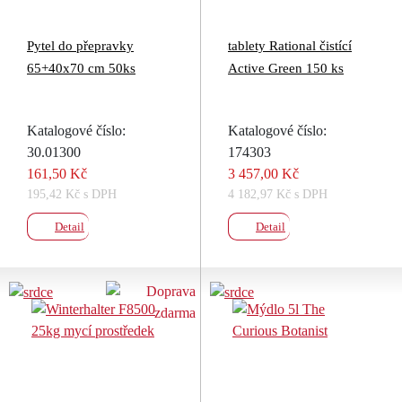
Pytel do přepravky
tablety Rational čistící
65+40x70 cm 50ks
Active Green 150 ks
Katalogové číslo:
Katalogové číslo:
30.01300
174303
161,50 Kč
3 457,00 Kč
195,42 Kč s DPH
4 182,97 Kč s DPH
Detail
Detail