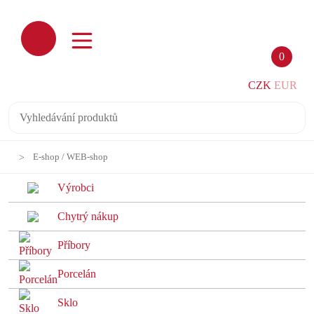
0
CZK
EUR
E-shop / WEB-shop
Výrobci
Chytrý nákup
Příbory
Porcelán
Sklo