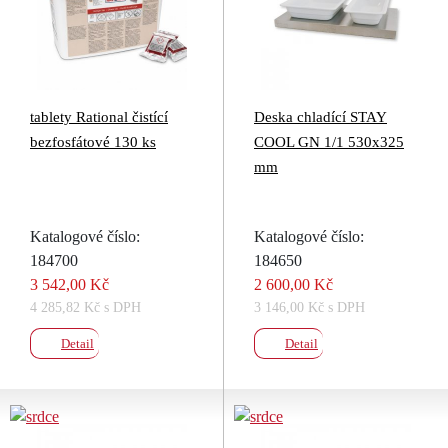
tablety Rational čistící
Deska chladící STAY
bezfosfátové 130 ks
COOL GN 1/1 530x325
mm
Katalogové číslo:
Katalogové číslo:
184700
184650
3 542,00 Kč
2 600,00 Kč
4 285,82 Kč s DPH
3 146,00 Kč s DPH
Detail
Detail