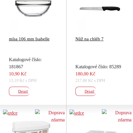
mísa 106 mm Isabelle
Nůž na chléb 7
Katalogové číslo:
181867
Katalogové číslo: 85289
10,90 Kč
180,00 Kč
13,19 Kč s DPH
217,80 Kč s DPH
Detail
Detail