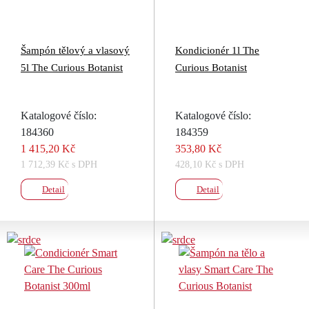
Šampón tělový a vlasový
Kondicionér 1l The
5l The Curious Botanist
Curious Botanist
Katalogové číslo:
Katalogové číslo:
184360
184359
1 415,20 Kč
353,80 Kč
1 712,39 Kč s DPH
428,10 Kč s DPH
Detail
Detail