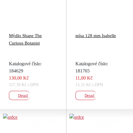
Mýdlo Shape The
mísa 128 mm Isabelle
Curious Botanist
Katalogové číslo:
Katalogové číslo:
184629
181765
130,00 Kč
11,00 Kč
157,30 Kč s DPH
13,31 Kč s DPH
Detail
Detail