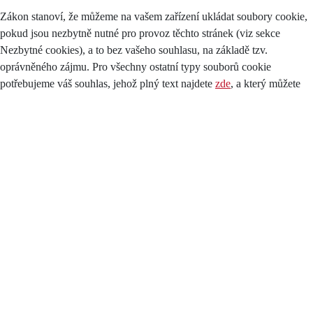
Zákon stanoví, že můžeme na vašem zařízení ukládat soubory cookie,
pokud jsou nezbytně nutné pro provoz těchto stránek (viz sekce
Nezbytné cookies), a to bez vašeho souhlasu, na základě tzv.
oprávněného zájmu. Pro všechny ostatní typy souborů cookie
potřebujeme váš souhlas, jehož plný text najdete
zde
, a který můžete
kdykoliv odvolat pomocí tohoto
formuláře
.
Druhy cookies
Cookies se dělí podle účelu, k jakému jsou využívány a ta takto:
Nezbytné (technické)
Tyto cookies pomáhají s tím, aby byly webové stránky použitelné.
Poskytují základní funkce jako je navigace na stránce nebo změna
rozlišení prohlížeče dle velikosti vašeho zařízení. Bez těchto souborů
nemůže web správně fungovat.
Tyto cookies lze blokovat (zakázat), ale část stránek se vám nemusí
zobrazovat správně, některé části dokonce nemusí fungovat. Návody