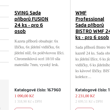
SVING Sada
WMF
příborů FUSION
Professional
24 ks - pro 6
Sada příborů
osob
BISTRO WMF 2
ks - pro 6 osob
Kazeta příborů obsahuje: 6x
lžičku, 6x jídelní vidličku, 6x
Sada příborů Bistro
jídelní nůž, 6x polévkovou lžíci.
kazetě 24 ks. Sada ob
Chromniklová ocel 18/10 síla
ks jídelní lžíce, 6 ks jí
materiálu 7mm, vysoký lesk.
vidličky, 6 ks jídelníh
ks kávové lžičky. BI
kolekce…
Katalogové číslo: 167960
Katalogové číslo:
1 090,00 Kč
2 231,00 Kč
1 318,90 Kč s DPH
2 699,51 Kč s DPH
č