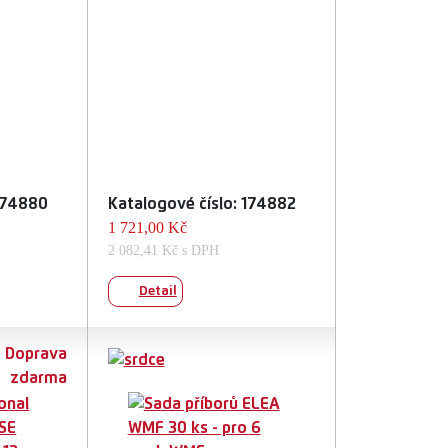
 174880
Katalogové číslo: 174882
1 721,00 Kč
2 082,41 Kč s DPH
Detail