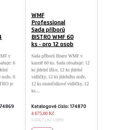
WMF
Professional
Sada příborů
4
BISTRO WMF 60
ks - pro 12 osob
 WMF v
Sada příborů Bistro WMF v
sahuje: 6
kazetě 60 ks. Sada obsahuje: 12
delní
ks jídelní lžíce, 12 ks jídelní
o nože, 6
vidličky, 12 ks jídelního nože,
STRO je
12 ks moiučníkové vidličky, 12
ks…
 174869
Katalogové číslo: 174870
4 675,00 Kč
5 656,75 Kč s DPH