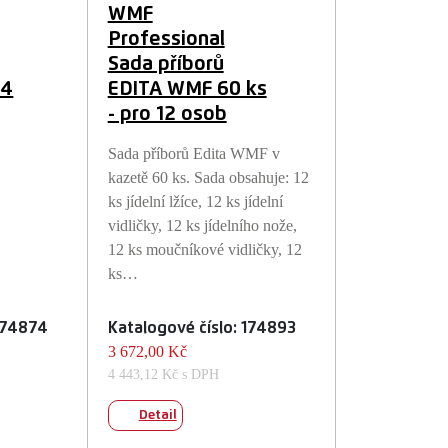
WMF
Professional
Sada příborů
24
EDITA WMF 60 ks
- pro 12 osob
Sada příborů Edita WMF v
kazetě 60 ks. Sada obsahuje: 12
ks jídelní lžíce, 12 ks jídelní
vidličky, 12 ks jídelního nože,
12 ks moučníkové vidličky, 12
ks…
 174874
Katalogové číslo: 174893
3 672,00 Kč
4 443,12 Kč s DPH
Detail