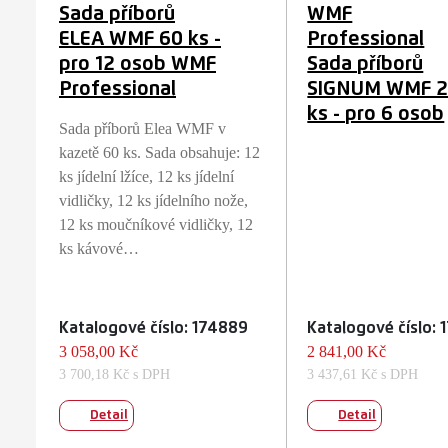
Sada příborů
WMF
ELEA WMF 60 ks -
Professional
pro 12 osob WMF
Sada příborů
Professional
SIGNUM WMF 
ks - pro 6 osob
Sada příborů Elea WMF v
kazetě 60 ks. Sada obsahuje: 12
ks jídelní lžíce, 12 ks jídelní
vidličky, 12 ks jídelního nože,
12 ks moučníkové vidličky, 12
ks kávové…
Katalogové číslo: 174889
Katalogové číslo:
3 058,00 Kč
2 841,00 Kč
3 700,18 Kč s DPH
3 437,61 Kč s DPH
Detail
Detail