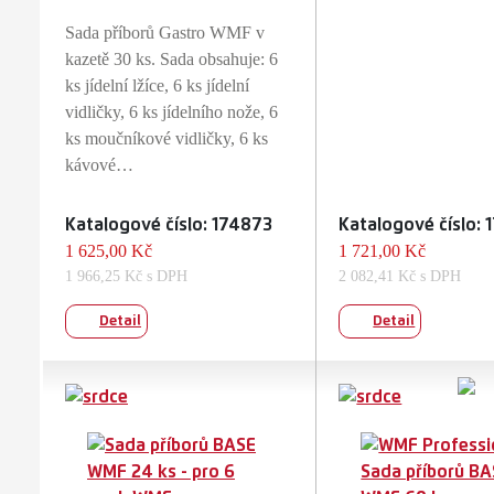
Sada příborů Gastro WMF v
kazetě 30 ks. Sada obsahuje: 6
ks jídelní lžíce, 6 ks jídelní
vidličky, 6 ks jídelního nože, 6
ks moučníkové vidličky, 6 ks
kávové…
Katalogové číslo: 174873
Katalogové číslo:
1 625,00 Kč
1 721,00 Kč
1 966,25 Kč s DPH
2 082,41 Kč s DPH
Detail
Detail