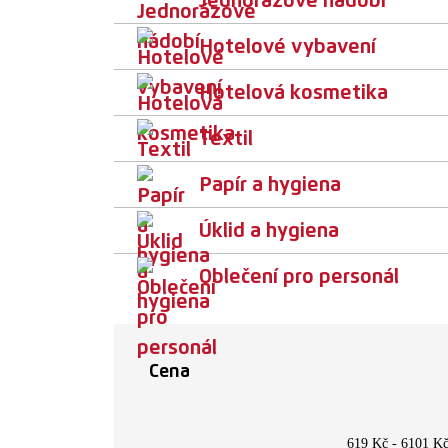
Jednorázové nádobí
Hotelové vybavení
Hotelová kosmetika
Textil
Papír a hygiena
Úklid a hygiena
Oblečení pro personál
Cena
619 Kč
-
6101 K