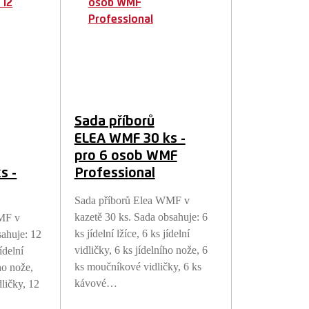
Sada příborů
ELEA WMF 30 ks -
pro 6 osob WMF
s -
Professional
Sada příborů Elea WMF v
kazetě 30 ks. Sada obsahuje: 6
MF v
ks jídelní lžíce, 6 ks jídelní
sahuje: 12
vidličky, 6 ks jídelního nože, 6
jídelní
ks moučníkové vidličky, 6 ks
ho nože,
kávové…
ličky, 12