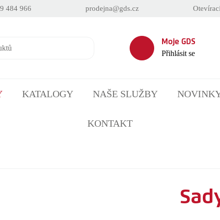
9 484 966
prodejna@gds.cz
Otevírac
Moje GDS
Přihlásit se
Y
KATALOGY
NAŠE SLUŽBY
NOVINK
KONTAKT
Sad