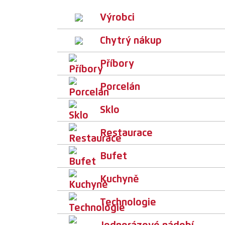
Výrobci
Chytrý nákup
Příbory
Porcelán
Sklo
Restaurace
Bufet
Kuchyně
Technologie