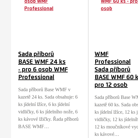
Sada příborů
WMF
BASE WMF 24 ks
Professional
- pro 6 osob WMF
Sada příborů
Professional
BASE WMF 60 k
pro 12 osob
Sada příborů Base WMF v
kazetě 24 ks. Sada obsahuje: 6
Sada příborů Base W
ks jídelní lžíce, 6 ks jídelní
kazetě 60 ks. Sada ob
vidličky, 6 ks jídelního nože, 6
ks jídelní lžíce, 12 ks 
ks kávové lžičky. Řada příborů
vidličky, 12 ks jídelní
BASE WMF…
12 ks moučníkové vyd
ks kávové…