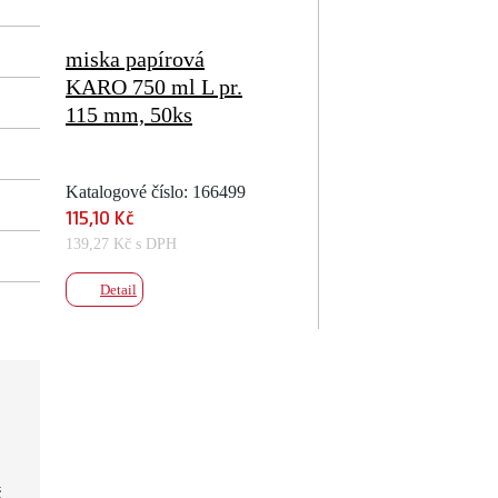
miska papírová
KARO 750 ml L pr.
115 mm, 50ks
Katalogové číslo: 166499
115,10 Kč
139,27 Kč s DPH
Detail
č