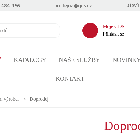
Otevír
 484 966
prodejna@gds.cz
Moje GDS
Přihlásit se
KATALOGY
NAŠE SLUŽBY
NOVINK
Y
KONTAKT
ní výrobci
Doprodej
Dopro