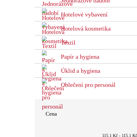
Jednorázové nádobí
Hotelové vybavení
Hotelová kosmetika
Textil
Papír a hygiena
Úklid a hygiena
Oblečení pro personál
Cena
115.1 Kč
-
115.1 K