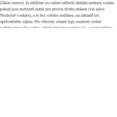
Zákon stanoví, že můžeme na vašem zařízení ukládat soubory cookie,
pokud jsou nezbytně nutné pro provoz těchto stránek (viz sekce
Nezbytné cookies), a to bez vašeho souhlasu, na základě tzv.
oprávněného zájmu. Pro všechny ostatní typy souborů cookie
potřebujeme váš souhlas, jehož plný text najdete
zde
, a který můžete
kdykoliv odvolat pomocí tohoto
formuláře
.
Druhy cookies
Cookies se dělí podle účelu, k jakému jsou využívány a ta takto:
Nezbytné (technické)
Tyto cookies pomáhají s tím, aby byly webové stránky použitelné.
Poskytují základní funkce jako je navigace na stránce nebo změna
rozlišení prohlížeče dle velikosti vašeho zařízení. Bez těchto souborů
nemůže web správně fungovat.
Tyto cookies lze blokovat (zakázat), ale část stránek se vám nemusí
zobrazovat správně, některé části dokonce nemusí fungovat. Návody
pro nejčastěji používané prohlížeče najdete zde: