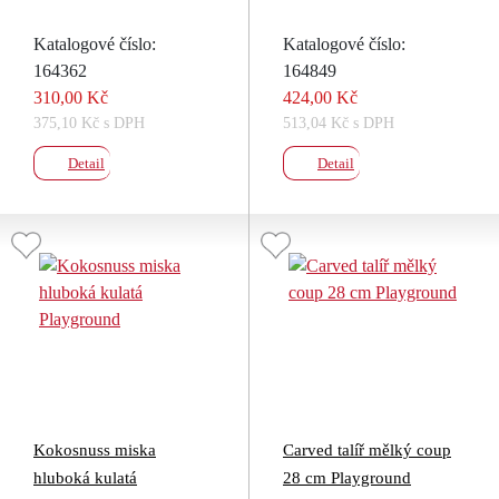
Katalogové číslo:
Katalogové číslo:
164362
164849
310,00 Kč
424,00 Kč
375,10 Kč s DPH
513,04 Kč s DPH
Detail
Detail
Kokosnuss miska
Carved talíř mělký coup
hluboká kulatá
28 cm Playground