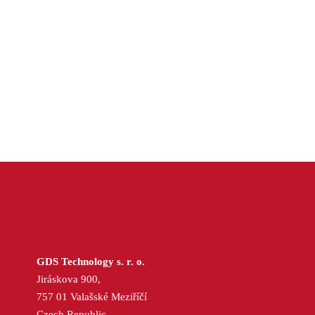
GDS Technology s. r. o.
Jiráskova 900,
757 01 Valašské Meziříčí
Czech Republic