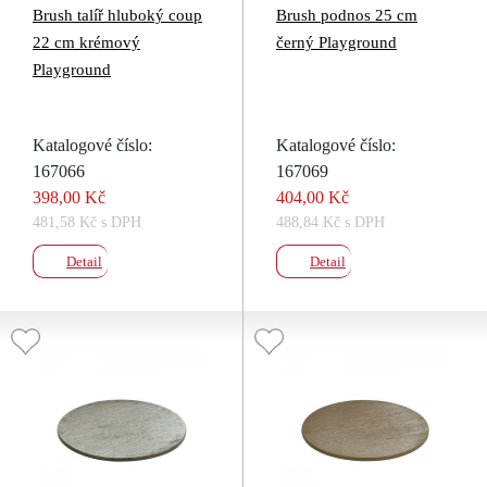
Brush talíř hluboký coup
Brush podnos 25 cm
22 cm krémový
černý Playground
Playground
Katalogové číslo:
Katalogové číslo:
167066
167069
398,00 Kč
404,00 Kč
481,58 Kč s DPH
488,84 Kč s DPH
Detail
Detail