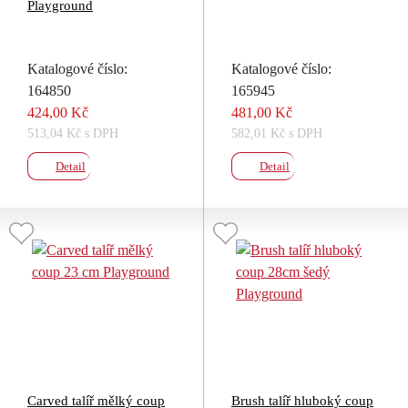
Playground
Katalogové číslo:
Katalogové číslo:
164850
165945
424,00 Kč
481,00 Kč
513,04 Kč s DPH
582,01 Kč s DPH
Detail
Detail
Carved talíř mělký coup
Brush talíř hluboký coup