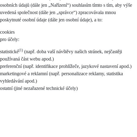
osobních údajů (dále jen „Nařízení“) souhlasím tímto s tím, aby výše
uvedená společnost (dále jen „správce“) zpracovávala mnou
poskytnuté osobní údaje (dále jen osobní údaje), a to:
cookies
pro účely:
(1)
statistické
(např. doba vaší návštěvy našich stránek, nejčastěji
používaná část webu apod.)
preferenční (např. identifikace prohlížeče, jazykové nastavení apod.)
marketingové a reklamní (např. personalizace reklamy, statistika
vyhledávání apod.)
ostatní (jiné nezařazené technické účely)
Souhlas je možno nastavit pro všechny (tlačítko Ano, souhlasím) nebo
pouze pro některé účely (zaškrtnutím příslušné části), případně je
možné zamítnout vše (tlačítko Nesouhlasím).
Při udělení souhlasu smarketingovými a preferenčními cookies může
docházet k profilování.