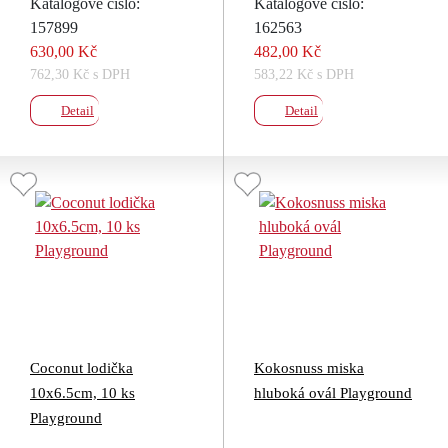
Katalogové číslo:
Katalogové číslo:
157899
162563
630,00 Kč
482,00 Kč
762,30 Kč s DPH
583,22 Kč s DPH
Detail
Detail
Coconut lodička
Kokosnuss miska
10x6.5cm, 10 ks
hluboká ovál Playground
Playground