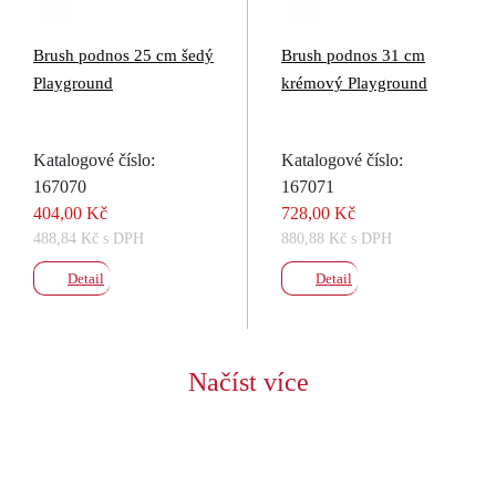
Brush podnos 25 cm šedý
Brush podnos 31 cm
Playground
krémový Playground
Katalogové číslo:
Katalogové číslo:
167070
167071
404,00 Kč
728,00 Kč
488,84 Kč s DPH
880,88 Kč s DPH
Detail
Detail
Načíst více