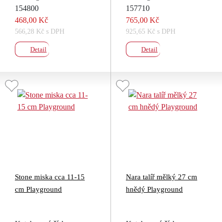
154800
157710
468,00 Kč
765,00 Kč
566,28 Kč s DPH
925,65 Kč s DPH
Detail
Detail
Stone miska cca 11-15
Nara talíř mělký 27 cm
cm Playground
hnědý Playground