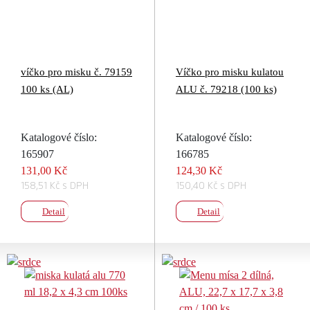
víčko pro misku č. 79159
Víčko pro misku kulatou
100 ks (AL)
ALU č. 79218 (100 ks)
Katalogové číslo:
Katalogové číslo:
165907
166785
131,00 Kč
124,30 Kč
158,51 Kč s DPH
150,40 Kč s DPH
Detail
Detail