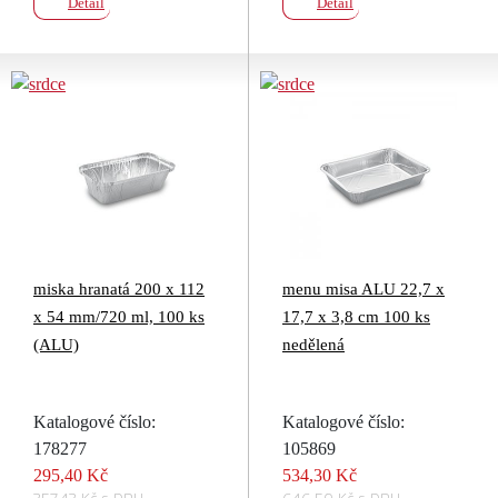
Detail
Detail
miska hranatá 200 x 112
menu misa ALU 22,7 x
x 54 mm/720 ml, 100 ks
17,7 x 3,8 cm 100 ks
(ALU)
nedělená
Katalogové číslo:
Katalogové číslo:
178277
105869
295,40 Kč
534,30 Kč