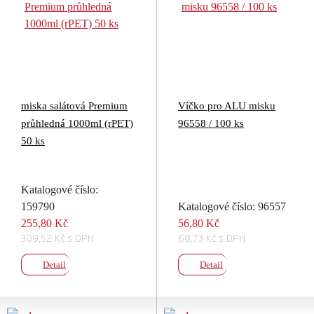
miska salátová Premium
Víčko pro ALU misku
průhledná 1000ml (rPET)
96558 / 100 ks
50 ks
Katalogové číslo:
159790
Katalogové číslo: 96557
255,80 Kč
56,80 Kč
309,52 Kč s DPH
68,73 Kč s DPH
Detail
Detail