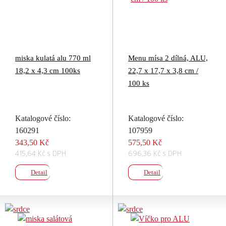
miska kulatá alu 770 ml
Menu mísa 2 dílná, ALU,
18,2 x 4,3 cm 100ks
22,7 x 17,7 x 3,8 cm /
100 ks
Katalogové číslo:
Katalogové číslo:
160291
107959
343,50 Kč
575,50 Kč
415,64 Kč s DPH
696,36 Kč s DPH
Detail
Detail