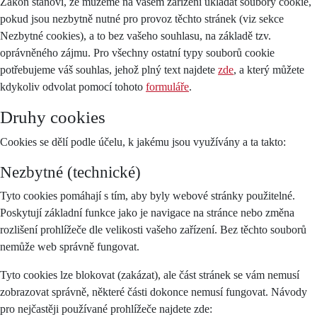
Zákon stanoví, že můžeme na vašem zařízení ukládat soubory cookie,
pokud jsou nezbytně nutné pro provoz těchto stránek (viz sekce
Nezbytné cookies), a to bez vašeho souhlasu, na základě tzv.
oprávněného zájmu. Pro všechny ostatní typy souborů cookie
potřebujeme váš souhlas, jehož plný text najdete
zde
, a který můžete
kdykoliv odvolat pomocí tohoto
formuláře
.
Druhy cookies
Cookies se dělí podle účelu, k jakému jsou využívány a ta takto:
Nezbytné (technické)
Tyto cookies pomáhají s tím, aby byly webové stránky použitelné.
Poskytují základní funkce jako je navigace na stránce nebo změna
rozlišení prohlížeče dle velikosti vašeho zařízení. Bez těchto souborů
nemůže web správně fungovat.
Tyto cookies lze blokovat (zakázat), ale část stránek se vám nemusí
zobrazovat správně, některé části dokonce nemusí fungovat. Návody
pro nejčastěji používané prohlížeče najdete zde: