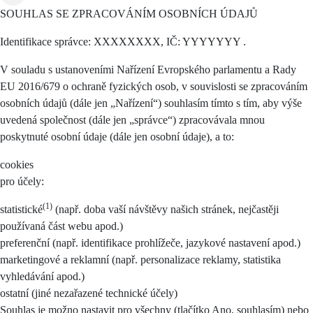
SOUHLAS SE ZPRACOVÁNÍM OSOBNÍCH ÚDAJŮ
Identifikace správce: XXXXXXXX, IČ: YYYYYYY .
V souladu s ustanoveními Nařízení Evropského parlamentu a Rady
EU 2016/679 o ochraně fyzických osob, v souvislosti se zpracováním
osobních údajů (dále jen „Nařízení“) souhlasím tímto s tím, aby výše
uvedená společnost (dále jen „správce“) zpracovávala mnou
poskytnuté osobní údaje (dále jen osobní údaje), a to:
cookies
pro účely:
(1)
statistické
(např. doba vaší návštěvy našich stránek, nejčastěji
používaná část webu apod.)
preferenční (např. identifikace prohlížeče, jazykové nastavení apod.)
marketingové a reklamní (např. personalizace reklamy, statistika
vyhledávání apod.)
ostatní (jiné nezařazené technické účely)
Souhlas je možno nastavit pro všechny (tlačítko Ano, souhlasím) nebo