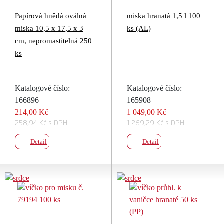
Papírová hnědá oválná
miska hranatá 1,5 l 100
miska 10,5 x 17,5 x 3
ks (AL)
cm, nepromastitelná 250
ks
Katalogové číslo:
Katalogové číslo:
166896
165908
214,00 Kč
1 049,00 Kč
258,94 Kč s DPH
1 269,29 Kč s DPH
Detail
Detail