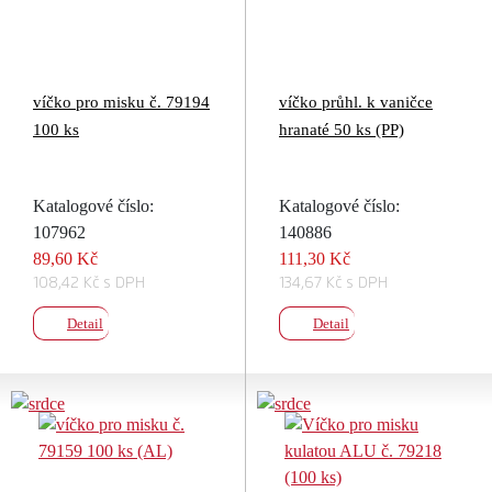
víčko pro misku č. 79194
víčko průhl. k vaničce
100 ks
hranaté 50 ks (PP)
Katalogové číslo:
Katalogové číslo:
107962
140886
89,60 Kč
111,30 Kč
108,42 Kč s DPH
134,67 Kč s DPH
Detail
Detail