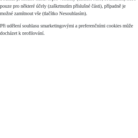
pouze pro některé účely (zaškrtnutím příslušné části), případně je
možné zamítnout vše (tlačítko Nesouhlasím).
Při udělení souhlasu smarketingovými a preferenčními cookies může
docházet k profilování.
Poskytnutí údajů k účelům zpracování dle tohoto souhlasu je
dobrovolné.
Beru na vědomí, že mám právo:
požadovat přístup k mým osobním údajům,
požadovat opravu či výmaz mých osobních údajů,
požadovat omezení zpracování,
vznést námitku proti zpracování,
na přenositelnost osobních údajů,
podat stížnost proti zpracování osobních údajů u Úřadu pro ochranu
osobních údajů.
Byl/a jsem poučen/a, že mám v souladu s Nařízením
právo kdykoliv
odvolat svůj souhlas
odvolat pomocí tohoto
odkazu
.