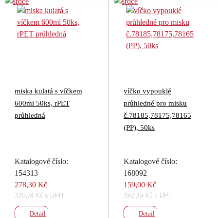
miska kulatá s víčkem
víčko vypouklé
600ml 50ks, rPET
průhledné pro misku
průhledná
č.78185,78175,78165
(PP), 50ks
Katalogové číslo:
Katalogové číslo:
154313
168092
278,30 Kč
159,00 Kč
336,74 Kč s DPH
192,39 Kč s DPH
Detail
Detail