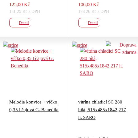
125,00 Kč
106,00 Kč
151,25 Kč s DPH
128,26 Kč s DPH
Detail
Detail
Melodie konvice + víčko
vitrína chladicí SC 280
0,35 l čajová G. Benedikt
bílá, 515x485x1842,217
lt. SARO