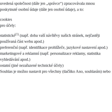
uvedená společnost (dále jen „správce“) zpracovávala mnou
poskytnuté osobní údaje (dále jen osobní údaje), a to:
cookies
pro účely:
(1)
statistické
(např. doba vaší návštěvy našich stránek, nejčastěji
používaná část webu apod.)
preferenční (např. identifikace prohlížeče, jazykové nastavení apod.)
marketingové a reklamní (např. personalizace reklamy, statistika
vyhledávání apod.)
ostatní (jiné nezařazené technické účely)
Souhlas je možno nastavit pro všechny (tlačítko Ano, souhlasím) nebo
pouze pro některé účely (zaškrtnutím příslušné části), případně je
možné zamítnout vše (tlačítko Nesouhlasím).
Při udělení souhlasu smarketingovými a preferenčními cookies může
docházet k profilování.
Poskytnutí údajů k účelům zpracování dle tohoto souhlasu je