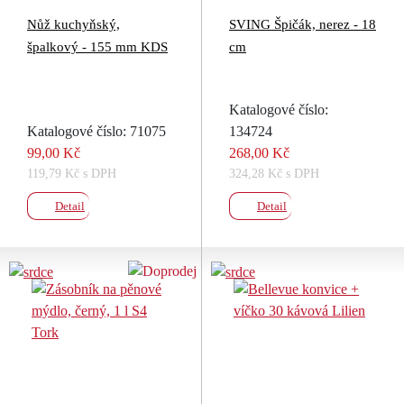
Nůž kuchyňský,
SVING Špičák, nerez - 18
špalkový - 155 mm KDS
cm
Katalogové číslo:
Katalogové číslo: 71075
134724
99,00 Kč
268,00 Kč
119,79 Kč s DPH
324,28 Kč s DPH
Detail
Detail