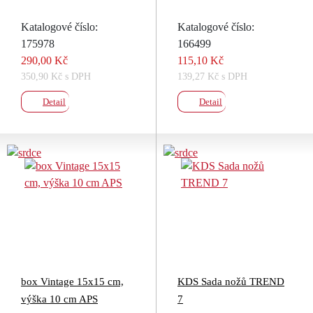
Katalogové číslo:
Katalogové číslo:
175978
166499
290,00 Kč
115,10 Kč
350,90 Kč s DPH
139,27 Kč s DPH
Detail
Detail
box Vintage 15x15 cm,
KDS Sada nožů TREND
výška 10 cm APS
7