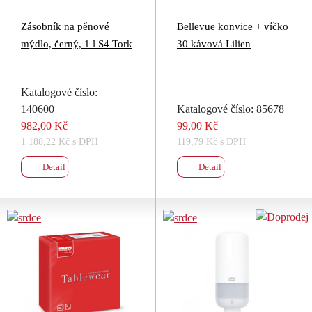
Zásobník na pěnové
Bellevue konvice + víčko
mýdlo, černý, 1 l S4 Tork
30 kávová Lilien
Katalogové číslo:
140600
Katalogové číslo: 85678
982,00 Kč
99,00 Kč
1 188,22 Kč s DPH
119,79 Kč s DPH
Detail
Detail