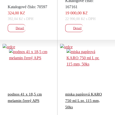
Katalogové číslo:
Katalogové číslo: 70597
167161
324,00 Kč
19 000,00 Kč
392,04 Kč s DPH
22 990,00 Kč s DPH
Detail
Detail
podnos 41 x 18,5 cm
miska papírová KARO
melamin černý APS
750 ml L pr. 115 mm,
50ks