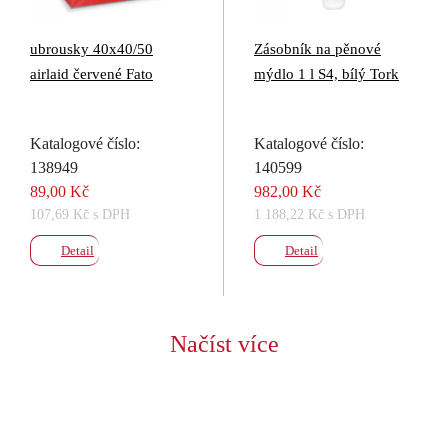
ubrousky 40x40/50
Zásobník na pěnové
airlaid červené Fato
mýdlo 1 l S4, bílý Tork
Katalogové číslo:
Katalogové číslo:
138949
140599
89,00 Kč
982,00 Kč
107,69 Kč s DPH
1 188,22 Kč s DPH
Detail
Detail
Načíst více