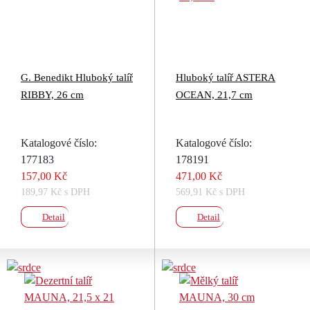
G. Benedikt Hluboký talíř
Hluboký talíř ASTERA
RIBBY, 26 cm
OCEAN, 21,7 cm
Katalogové číslo:
Katalogové číslo:
177183
178191
157,00 Kč
471,00 Kč
189,97 Kč s DPH
569,91 Kč s DPH
Detail
Detail