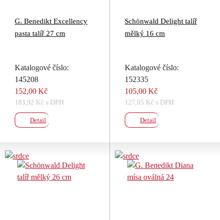
G. Benedikt Excellency
Schönwald Delight talíř
pasta talíř 27 cm
mělký 16 cm
Katalogové číslo:
Katalogové číslo:
145208
152335
152,00 Kč
105,00 Kč
183,92 Kč s DPH
127,05 Kč s DPH
Detail
Detail