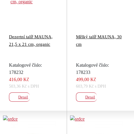
Dezertní talíř MAUNA,
Mělký talíř MAUNA, 30
21,5 x 21 cm, organic
cm
Katalogové číslo:
Katalogové číslo:
178232
178233
416,00 Kč
499,00 Kč
503,36 Kč s DPH
603,79 Kč s DPH
Detail
Detail