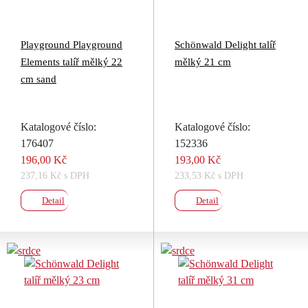
Playground Playground
Schönwald Delight talíř
Elements talíř mělký 22
mělký 21 cm
cm sand
Katalogové číslo:
Katalogové číslo:
176407
152336
196,00 Kč
193,00 Kč
237,16 Kč s DPH
233,53 Kč s DPH
Detail
Detail