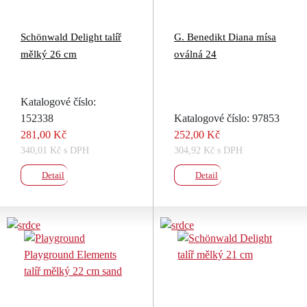
Schönwald Delight talíř
G. Benedikt Diana mísa
mělký 26 cm
oválná 24
Katalogové číslo:
152338
Katalogové číslo: 97853
281,00 Kč
252,00 Kč
340,01 Kč s DPH
304,92 Kč s DPH
Detail
Detail