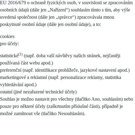
EU 2016/679 o ochraně fyzických osob, v souvislosti se zpracováním
osobních údajů (dále jen „Nařízení“) souhlasím tímto s tím, aby výše
uvedená společnost (dále jen „správce“) zpracovávala mnou
poskytnuté osobní údaje (dále jen osobní údaje), a to:
cookies
pro účely:
(1)
statistické
(např. doba vaší návštěvy našich stránek, nejčastěji
používaná část webu apod.)
preferenční (např. identifikace prohlížeče, jazykové nastavení apod.)
marketingové a reklamní (např. personalizace reklamy, statistika
vyhledávání apod.)
ostatní (jiné nezařazené technické účely)
Souhlas je možno nastavit pro všechny (tlačítko Ano, souhlasím) nebo
pouze pro některé účely (zaškrtnutím příslušné části), případně je
možné zamítnout vše (tlačítko Nesouhlasím).
Při udělení souhlasu smarketingovými a preferenčními cookies může
docházet k profilování.