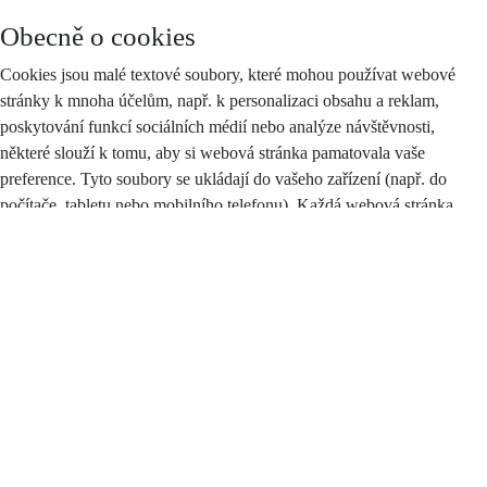
Obecně o cookies
Cookies jsou malé textové soubory, které mohou používat webové
stránky k mnoha účelům, např. k personalizaci obsahu a reklam,
poskytování funkcí sociálních médií nebo analýze návštěvnosti,
některé slouží k tomu, aby si webová stránka pamatovala vaše
preference. Tyto soubory se ukládají do vašeho zařízení (např. do
počítače, tabletu nebo mobilního telefonu). Každá webová stránka
může do vašeho prohlížeče odesílat své vlastní soubory cookies pouze
v případě, pokud to umožňuje nastavení vašeho prohlížeče.
Zákon stanoví, že můžeme na vašem zařízení ukládat soubory cookie,
pokud jsou nezbytně nutné pro provoz těchto stránek (viz sekce
Nezbytné cookies), a to bez vašeho souhlasu, na základě tzv.
oprávněného zájmu. Pro všechny ostatní typy souborů cookie
potřebujeme váš souhlas, jehož plný text najdete
zde
, a který můžete
kdykoliv odvolat pomocí tohoto
formuláře
.
Druhy cookies