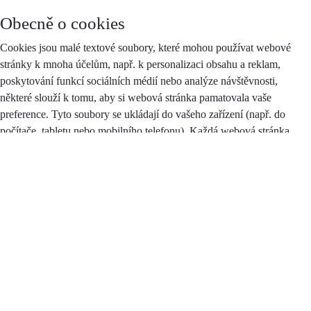
Obecně o cookies
Cookies jsou malé textové soubory, které mohou používat webové
stránky k mnoha účelům, např. k personalizaci obsahu a reklam,
poskytování funkcí sociálních médií nebo analýze návštěvnosti,
některé slouží k tomu, aby si webová stránka pamatovala vaše
preference. Tyto soubory se ukládají do vašeho zařízení (např. do
počítače, tabletu nebo mobilního telefonu). Každá webová stránka
může do vašeho prohlížeče odesílat své vlastní soubory cookies pouze
v případě, pokud to umožňuje nastavení vašeho prohlížeče.
Zákon stanoví, že můžeme na vašem zařízení ukládat soubory cookie,
pokud jsou nezbytně nutné pro provoz těchto stránek (viz sekce
Nezbytné cookies), a to bez vašeho souhlasu, na základě tzv.
oprávněného zájmu. Pro všechny ostatní typy souborů cookie
potřebujeme váš souhlas, jehož plný text najdete
zde
, a který můžete
kdykoliv odvolat pomocí tohoto
formuláře
.
Druhy cookies