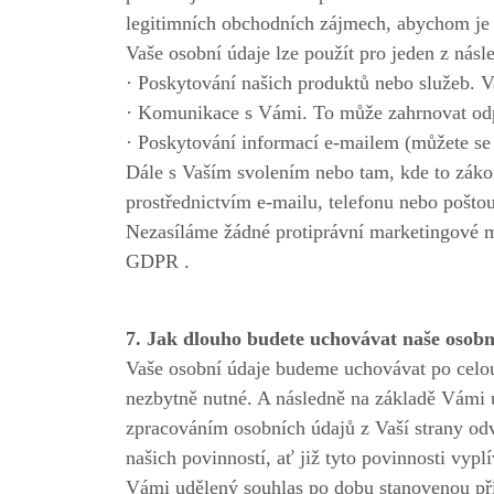
legitimních obchodních zájmech, abychom je 
Vaše osobní údaje lze použít pro jeden z násle
· Poskytování našich produktů nebo služeb. 
· Komunikace s Vámi. To může zahrnovat odp
· Poskytování informací e-mailem (můžete se 
Dále s Vaším svolením nebo tam, kde to zák
prostřednictvím e-mailu, telefonu nebo pošto
Nezasíláme žádné protiprávní marketingové m
GDPR .
7. Jak dlouho budete uchovávat naše osobn
Vaše osobní údaje budeme uchovávat po celou
nezbytně nutné. A následně na základě Vámi u
zpracováním osobních údajů z Vaší strany odv
našich povinností, ať již tyto povinnosti vy
Vámi udělený souhlas po dobu stanovenou pří