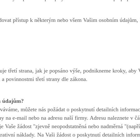
žadovat přístup k některým nebo všem Vašim osobním údajům,
je třetí strana, jak je popsáno výše, podnikneme kroky, aby
a povinnostmi třetí strany dle zákona.
m údajům?
ováváme, můžete nás požádat o poskytnutí detailních informac
 na e-mail nebo na adresu naší firmy. Adresu naleznete v čá
je Vaše žádost "zjevně neopodstatněná nebo nadměrná "(např
trativní náklady. Na Vaši žádost o poskytnutí detailních info