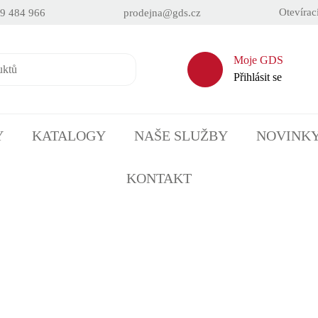
Otevírac
9 484 966
prodejna@gds.cz
Moje GDS
Přihlásit se
Y
KATALOGY
NAŠE SLUŽBY
NOVINK
KONTAKT