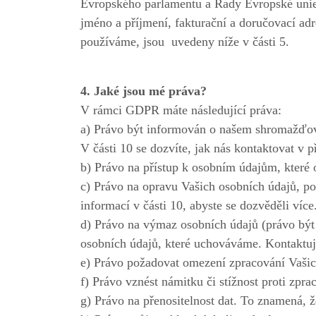
Evropského parlamentu a Rady Evropské unie č
jméno a příjmení, fakturační a doručovací adre
používáme, jsou uvedeny níže v části 5.
4. Jaké jsou mé práva?
V rámci GDPR máte následující práva:
a) Právo být informován o našem shromažďov
V části 10 se dozvíte, jak nás kontaktovat v p
b) Právo na přístup k osobním údajům, které
c) Právo na opravu Vašich osobních údajů, p
informací v části 10, abyste se dozvěděli více
d) Právo na výmaz osobních údajů (právo být 
osobních údajů, které uchováváme. Kontaktujte
e) Právo požadovat omezení zpracování Vašic
f) Právo vznést námitku či stížnost proti zpra
g) Právo na přenositelnost dat. To znamená, 