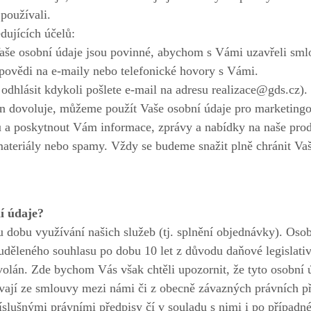
používali.
dujících účelů:
Vaše osobní údaje jsou povinné, abychom s Vámi uzavřeli sml
ovědi na e-maily nebo telefonické hovory s Vámi.
odhlásit kdykoli pošlete e-mail na adresu realizace@gds.cz).
on dovoluje, můžeme použít Vaše osobní údaje pro marketing
u a poskytnout Vám informace, zprávy a nabídky na naše prod
ateriály nebo spamy. Vždy se budeme snažit plně chránit Vaše
í údaje?
 dobu využívání našich služeb (tj. splnění objednávky). Oso
děleného souhlasu po dobu 10 let z důvodu daňové legislativy
olán. Zde bychom Vás však chtěli upozornit, že tyto osobní ú
plívají ze smlouvy mezi námi či z obecně závazných právních
slušnými právními předpisy čí v souladu s nimi i po případn