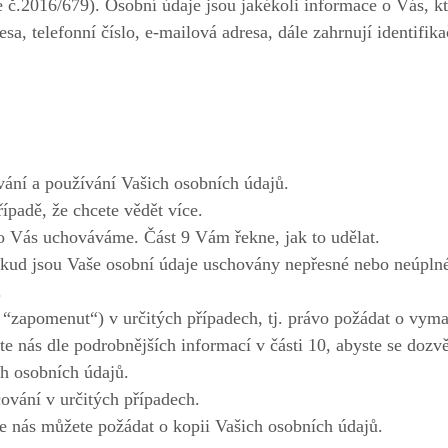
.2016/679). Osobní údaje jsou jakékoli informace o Vás, kte
sa, telefonní číslo, e-mailová adresa, dále zahrnují identifika
ání a používání Vašich osobních údajů.
řípadě, že chcete vědět více.
 o Vás uchováváme. Část 9 Vám řekne, jak to udělat.
okud jsou Vaše osobní údaje uschovány nepřesné nebo neúplné
.
“zapomenut“) v určitých případech, tj. právo požádat o vymaz
 nás dle podrobnějších informací v části 10, abyste se dozvě
h osobních údajů.
cování v určitých případech.
že nás můžete požádat o kopii Vašich osobních údajů.