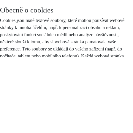
Obecně o cookies
Cookies jsou malé textové soubory, které mohou používat webové
stránky k mnoha účelům, např. k personalizaci obsahu a reklam,
poskytování funkcí sociálních médií nebo analýze návštěvnosti,
některé slouží k tomu, aby si webová stránka pamatovala vaše
preference. Tyto soubory se ukládají do vašeho zařízení (např. do
počítače, tabletu nebo mobilního telefonu). Každá webová stránka
může do vašeho prohlížeče odesílat své vlastní soubory cookies pouze
v případě, pokud to umožňuje nastavení vašeho prohlížeče.
Zákon stanoví, že můžeme na vašem zařízení ukládat soubory cookie,
pokud jsou nezbytně nutné pro provoz těchto stránek (viz sekce
Nezbytné cookies), a to bez vašeho souhlasu, na základě tzv.
oprávněného zájmu. Pro všechny ostatní typy souborů cookie
potřebujeme váš souhlas, jehož plný text najdete
zde
, a který můžete
kdykoliv odvolat pomocí tohoto
formuláře
.
Druhy cookies