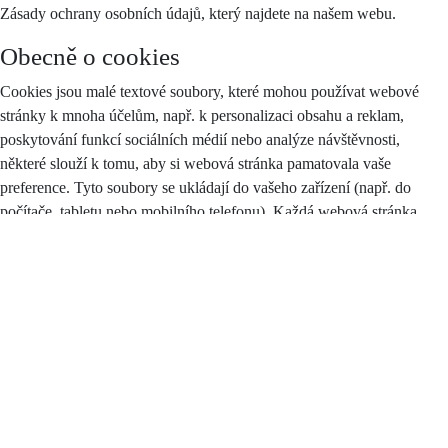
Zásady ochrany osobních údajů, který najdete na našem webu.
Obecně o cookies
Cookies jsou malé textové soubory, které mohou používat webové
stránky k mnoha účelům, např. k personalizaci obsahu a reklam,
poskytování funkcí sociálních médií nebo analýze návštěvnosti,
některé slouží k tomu, aby si webová stránka pamatovala vaše
preference. Tyto soubory se ukládají do vašeho zařízení (např. do
počítače, tabletu nebo mobilního telefonu). Každá webová stránka
může do vašeho prohlížeče odesílat své vlastní soubory cookies pouze
v případě, pokud to umožňuje nastavení vašeho prohlížeče.
Zákon stanoví, že můžeme na vašem zařízení ukládat soubory cookie,
pokud jsou nezbytně nutné pro provoz těchto stránek (viz sekce
Nezbytné cookies), a to bez vašeho souhlasu, na základě tzv.
oprávněného zájmu. Pro všechny ostatní typy souborů cookie
potřebujeme váš souhlas, jehož plný text najdete
zde
, a který můžete
kdykoliv odvolat pomocí tohoto
formuláře
.