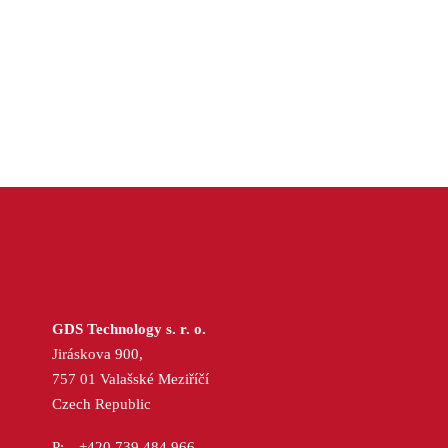
GDS Technology s. r. o.
Jiráskova 900,
757 01 Valašské Meziříčí
Czech Republic
+420 739 484 966