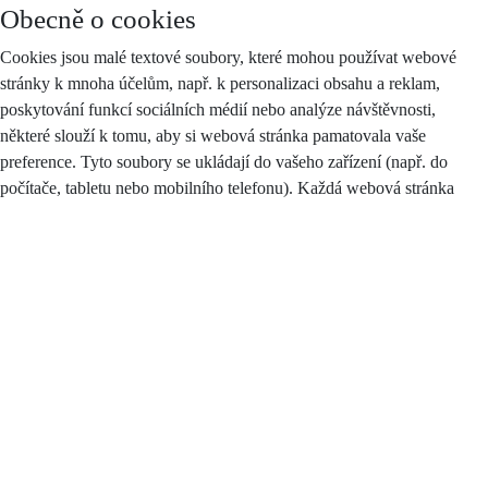
Obecně o cookies
Cookies jsou malé textové soubory, které mohou používat webové
stránky k mnoha účelům, např. k personalizaci obsahu a reklam,
poskytování funkcí sociálních médií nebo analýze návštěvnosti,
některé slouží k tomu, aby si webová stránka pamatovala vaše
preference. Tyto soubory se ukládají do vašeho zařízení (např. do
počítače, tabletu nebo mobilního telefonu). Každá webová stránka
může do vašeho prohlížeče odesílat své vlastní soubory cookies pouze
v případě, pokud to umožňuje nastavení vašeho prohlížeče.
Zákon stanoví, že můžeme na vašem zařízení ukládat soubory cookie,
pokud jsou nezbytně nutné pro provoz těchto stránek (viz sekce
Nezbytné cookies), a to bez vašeho souhlasu, na základě tzv.
oprávněného zájmu. Pro všechny ostatní typy souborů cookie
potřebujeme váš souhlas, jehož plný text najdete
zde
, a který můžete
kdykoliv odvolat pomocí tohoto
formuláře
.
Druhy cookies