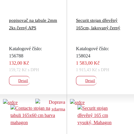
popisovač na tabule 2mm
Securit stojan dřevěný
2ks černý APS
165cm, lakovaný černý
Katalogové číslo:
Katalogové číslo:
156788
158024
132,00 Kč
1 583,00 Kč
159,72 Kč s DPH
1 915,43 Kč s DPH
Detail
Detail