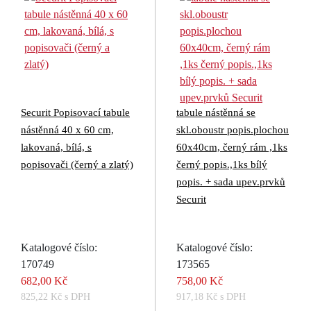
Securit Popisovací tabule
tabule nástěnná se
nástěnná 40 x 60 cm,
skl.oboustr popis.plochou
lakovaná, bílá, s
60x40cm, černý rám ,1ks
popisovači (černý a zlatý)
černý popis.,1ks bílý
popis. + sada upev.prvků
Securit
Katalogové číslo:
Katalogové číslo:
170749
173565
682,00 Kč
758,00 Kč
825,22 Kč s DPH
917,18 Kč s DPH