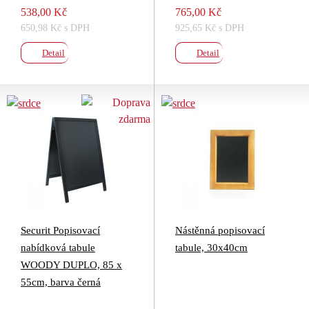
538,00 Kč
765,00 Kč
650,98 Kč s DPH
925,65 Kč s DPH
Detail
Detail
Securit Popisovací
Nástěnná popisovací
nabídková tabule
tabule, 30x40cm
WOODY DUPLO, 85 x
55cm, barva černá