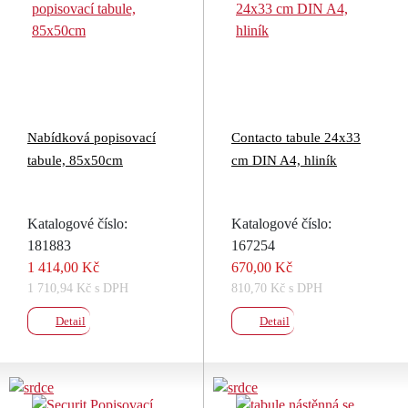
Nabídková popisovací
Contacto tabule 24x33
tabule, 85x50cm
cm DIN A4, hliník
Katalogové číslo:
Katalogové číslo:
181883
167254
1 414,00 Kč
670,00 Kč
1 710,94 Kč s DPH
810,70 Kč s DPH
Detail
Detail