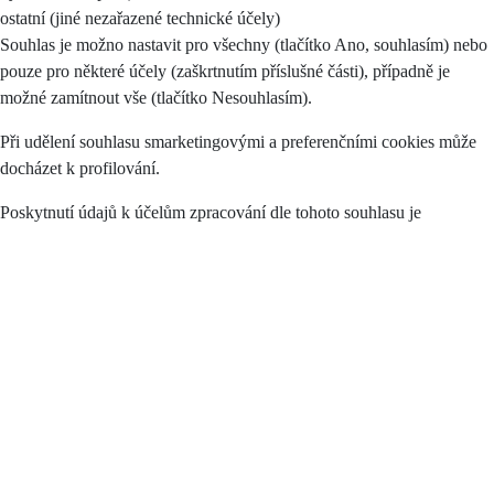
ostatní (jiné nezařazené technické účely)
Souhlas je možno nastavit pro všechny (tlačítko Ano, souhlasím) nebo
pouze pro některé účely (zaškrtnutím příslušné části), případně je
možné zamítnout vše (tlačítko Nesouhlasím).
Při udělení souhlasu smarketingovými a preferenčními cookies může
docházet k profilování.
Poskytnutí údajů k účelům zpracování dle tohoto souhlasu je
dobrovolné.
Beru na vědomí, že mám právo:
požadovat přístup k mým osobním údajům,
požadovat opravu či výmaz mých osobních údajů,
požadovat omezení zpracování,
vznést námitku proti zpracování,
na přenositelnost osobních údajů,
podat stížnost proti zpracování osobních údajů u Úřadu pro ochranu
osobních údajů.