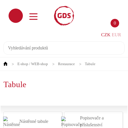
0
CZK
EUR
E-shop / WEB-shop
Restaurace
Tabule
Tabule
Popisovače a
Nástěnné tabule
příslušenství