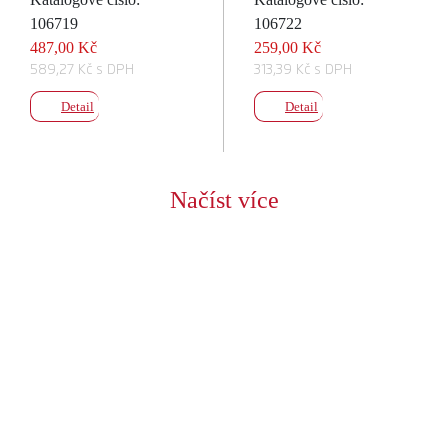
106719
106722
487,00 Kč
259,00 Kč
589,27 Kč s DPH
313,39 Kč s DPH
Detail
Detail
Načíst více