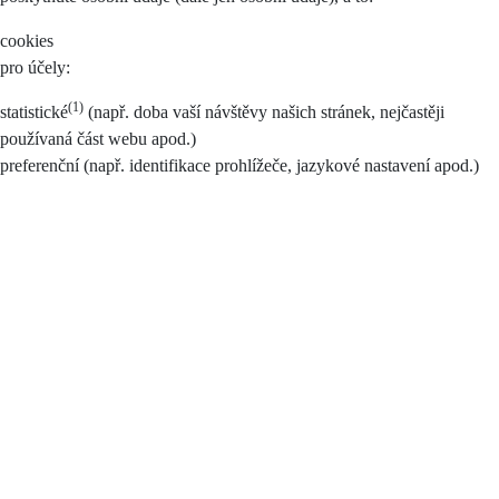
cookies
pro účely:
(1)
statistické
(např. doba vaší návštěvy našich stránek, nejčastěji
používaná část webu apod.)
preferenční (např. identifikace prohlížeče, jazykové nastavení apod.)
marketingové a reklamní (např. personalizace reklamy, statistika
vyhledávání apod.)
ostatní (jiné nezařazené technické účely)
Souhlas je možno nastavit pro všechny (tlačítko Ano, souhlasím) nebo
pouze pro některé účely (zaškrtnutím příslušné části), případně je
možné zamítnout vše (tlačítko Nesouhlasím).
Při udělení souhlasu smarketingovými a preferenčními cookies může
docházet k profilování.
Poskytnutí údajů k účelům zpracování dle tohoto souhlasu je
dobrovolné.