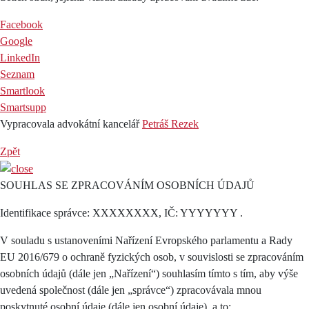
Facebook
Google
LinkedIn
Seznam
Smartlook
Smartsupp
Vypracovala advokátní kancelář
Petráš Rezek
Zpět
SOUHLAS SE ZPRACOVÁNÍM OSOBNÍCH ÚDAJŮ
Identifikace správce: XXXXXXXX, IČ: YYYYYYY .
V souladu s ustanoveními Nařízení Evropského parlamentu a Rady
EU 2016/679 o ochraně fyzických osob, v souvislosti se zpracováním
osobních údajů (dále jen „Nařízení“) souhlasím tímto s tím, aby výše
uvedená společnost (dále jen „správce“) zpracovávala mnou
poskytnuté osobní údaje (dále jen osobní údaje), a to: