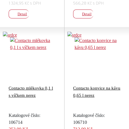
1 324,95 Kč s DPH
566,28 Kč s DPH
Detail
Detail
Contacto mlékovka 0,1 l
Contacto konvice na kávu
s víčkem nerez
0,65 l nerez
Katalogové číslo:
Katalogové číslo:
106714
106710