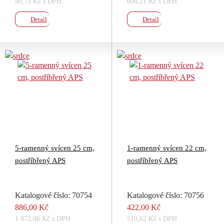
90,75 Kč s DPH
606,21 Kč s DPH
Detail
Detail
5-ramenný svícen 25 cm,
1-ramenný svícen 22 cm,
postříbřený APS
postříbřený APS
Katalogové číslo: 70754
Katalogové číslo: 70756
886,00 Kč
422,00 Kč
1 072,06 Kč s DPH
510,62 Kč s DPH