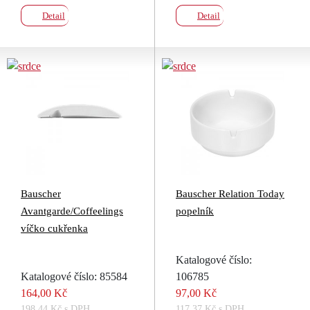
Detail
Detail
Bauscher
Bauscher Relation Today
Avantgarde/Coffeelings
popelník
víčko cukřenka
Katalogové číslo:
Katalogové číslo: 85584
106785
164,00 Kč
97,00 Kč
198,44 Kč s DPH
117,37 Kč s DPH