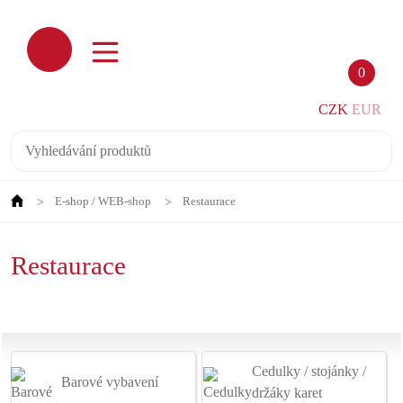
0
CZK
EUR
E-shop / WEB-shop
Restaurace
Restaurace
Cedulky / stojánky /
Barové vybavení
držáky karet