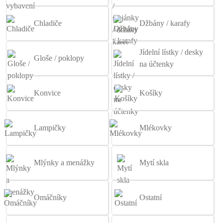
Chladiče
Džbány / karafy
Jídelní lístky / desky
Gloše / poklopy
na účtenky
Konvice
Košíky
Lampičky
Mlékovky
Mlýnky a menážky
Mytí skla
Omáčníky
Ostatní