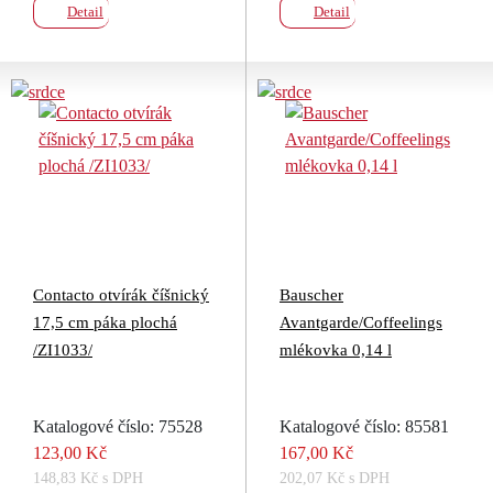
Detail
Detail
Contacto otvírák číšnický
Bauscher
17,5 cm páka plochá
Avantgarde/Coffeelings
/ZI1033/
mlékovka 0,14 l
Katalogové číslo: 75528
Katalogové číslo: 85581
123,00 Kč
167,00 Kč
148,83 Kč s DPH
202,07 Kč s DPH