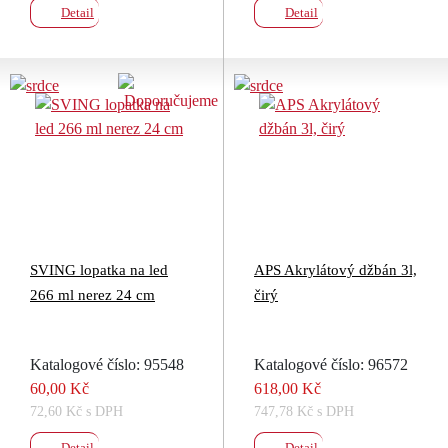
Detail
Detail
SVING lopatka na led
APS Akrylátový džbán 3l,
266 ml nerez 24 cm
čirý
Katalogové číslo: 95548
Katalogové číslo: 96572
60,00 Kč
618,00 Kč
72,60 Kč s DPH
747,78 Kč s DPH
Detail
Detail