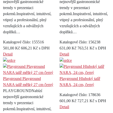
nejnovější gastronomické
nejnovější gastronomické
trendy v prezentaci
trendy v prezentaci
pokrmů.Inspirativní, intuitivní,
pokrmů.Inspirativní, intuitivní,
vtipný a profesionální, plný
vtipný a profesionální, plný
vzrušujících a odvážných
vzrušujících a odvážných
doplňků…
doplňků…
Katalogové číslo: 155516
Katalogové číslo: 156238
501,00 Kč
606,21 Kč s DPH
631,00 Kč
763,51 Kč s DPH
Detail
Detail
Playground Playground
Playground Hluboký talíř
NARA talíř mělký 27 cm černý
NARA, 24 cm, černý
PLAYGROUNDNabízí
Katalogové číslo: 178636
nejnovější gastronomické
601,00 Kč
727,21 Kč s DPH
trendy v prezentaci
Detail
pokrmů.Inspirativní, intuitivní,