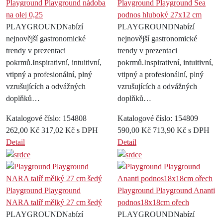
Playground Playground nádoba
Playground Playground Sea
na olej 0,25
podnos hluboký 27x12 cm
PLAYGROUNDNabízí
PLAYGROUNDNabízí
nejnovější gastronomické
nejnovější gastronomické
trendy v prezentaci
trendy v prezentaci
pokrmů.Inspirativní, intuitivní,
pokrmů.Inspirativní, intuitivní,
vtipný a profesionální, plný
vtipný a profesionální, plný
vzrušujících a odvážných
vzrušujících a odvážných
doplňků…
doplňků…
Katalogové číslo: 154808
Katalogové číslo: 154809
262,00 Kč
317,02 Kč s DPH
590,00 Kč
713,90 Kč s DPH
Detail
Detail
Playground Playground
Playground Playground Ananti
NARA talíř mělký 27 cm šedý
podnos18x18cm ořech
PLAYGROUNDNabízí
PLAYGROUNDNabízí