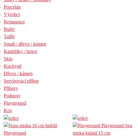
Porcelán
Výrobci
Restaurace
Bufet
Talíře
Smalt / dřevo / kámen
Kastrůlky / hrnce
Sklo
Kuchyně
Dřevo / kámen
Servírovací příbor
Příbory
Podnosy
Playground
Kov