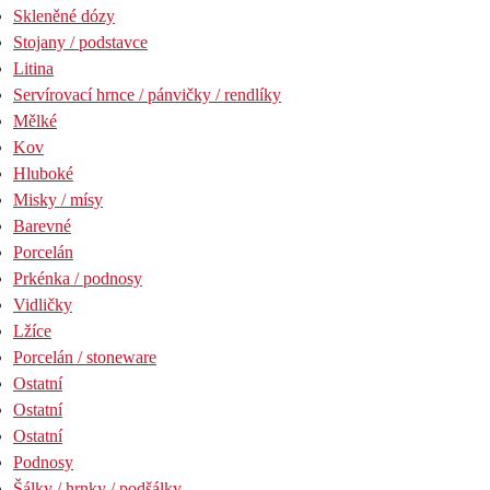
Skleněné dózy
Stojany / podstavce
Litina
Servírovací hrnce / pánvičky / rendlíky
Mělké
Kov
Hluboké
Misky / mísy
Barevné
Porcelán
Prkénka / podnosy
Vidličky
Lžíce
Porcelán / stoneware
Ostatní
Ostatní
Ostatní
Podnosy
Šálky / hrnky / podšálky