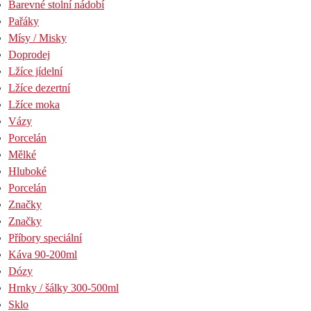
Barevné stolní nádobí
Pařáky
Mísy / Misky
Doprodej
Lžíce jídelní
Lžíce dezertní
Lžíce moka
Vázy
Porcelán
Mělké
Hluboké
Porcelán
Značky
Značky
Příbory speciální
Káva 90-200ml
Dózy
Hrnky / šálky 300-500ml
Sklo