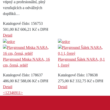
vtipný a profesionální, plný
vzrušujících a odvážných
doplňků…
Katalogové číslo: 156753
501,00 Kč
606,21 Kč s DPH
Detail
Playground Miska NARA, 16
Playground Šálek NARA, 0,1
cm, černá, reliéf
l, černý
Katalogové číslo: 178637
Katalogové číslo: 178638
486,00 Kč
588,06 Kč s DPH
275,00 Kč
332,75 Kč s DPH
Detail
Detail
<
1
2
3
4
6
9
11
>