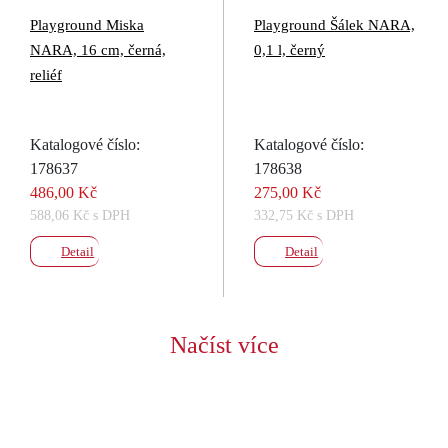
Playground Miska
Playground Šálek NARA,
NARA, 16 cm, černá,
0,1 l, černý
reliéf
Katalogové číslo:
Katalogové číslo:
178637
178638
486,00 Kč
275,00 Kč
588,06 Kč s DPH
332,75 Kč s DPH
Detail
Detail
Načíst více