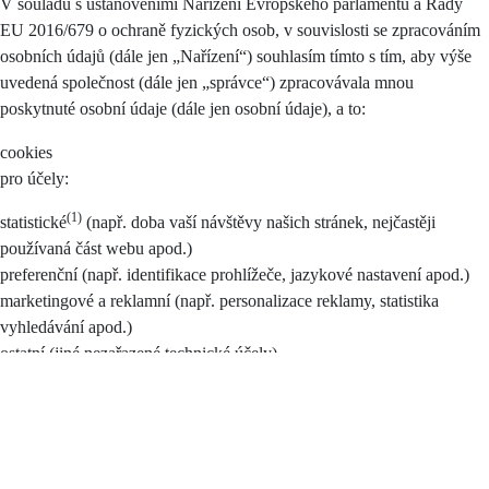
V souladu s ustanoveními Nařízení Evropského parlamentu a Rady
EU 2016/679 o ochraně fyzických osob, v souvislosti se zpracováním
osobních údajů (dále jen „Nařízení“) souhlasím tímto s tím, aby výše
uvedená společnost (dále jen „správce“) zpracovávala mnou
poskytnuté osobní údaje (dále jen osobní údaje), a to:
cookies
pro účely:
(1)
statistické
(např. doba vaší návštěvy našich stránek, nejčastěji
používaná část webu apod.)
preferenční (např. identifikace prohlížeče, jazykové nastavení apod.)
marketingové a reklamní (např. personalizace reklamy, statistika
vyhledávání apod.)
ostatní (jiné nezařazené technické účely)
Souhlas je možno nastavit pro všechny (tlačítko Ano, souhlasím) nebo
pouze pro některé účely (zaškrtnutím příslušné části), případně je
možné zamítnout vše (tlačítko Nesouhlasím).
Při udělení souhlasu smarketingovými a preferenčními cookies může