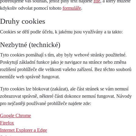
potřebujeme váš souhlas, jehož plný text najdete
zde
, a který můžete
kdykoliv odvolat pomocí tohoto
formuláře
.
Druhy cookies
Cookies se dělí podle účelu, k jakému jsou využívány a ta takto:
Nezbytné (technické)
Tyto cookies pomáhají s tím, aby byly webové stránky použitelné.
Poskytují základní funkce jako je navigace na stránce nebo změna
rozlišení prohlížeče dle velikosti vašeho zařízení. Bez těchto souborů
nemůže web správně fungovat.
Tyto cookies lze blokovat (zakázat), ale část stránek se vám nemusí
zobrazovat správně, některé části dokonce nemusí fungovat. Návody
pro nejčastěji používané prohlížeče najdete zde:
Google Chrome
Firefox
Internet Explorer a Edge