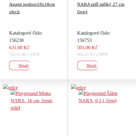
Ananti podnos18x18cm
NARA talíř mělký 27 cm
ořech
černý
Katalogové číslo:
Katalogové číslo:
156238
156753
631,00 Kč
501,00 Kč
763,51 Kč s DPH
606,21 Kč s DPH
Detail
Detail