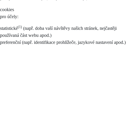
cookies
pro účely:
(1)
statistické
(např. doba vaší návštěvy našich stránek, nejčastěji
používaná část webu apod.)
preferenční (např. identifikace prohlížeče, jazykové nastavení apod.)
marketingové a reklamní (např. personalizace reklamy, statistika
vyhledávání apod.)
ostatní (jiné nezařazené technické účely)
Souhlas je možno nastavit pro všechny (tlačítko Ano, souhlasím) nebo
pouze pro některé účely (zaškrtnutím příslušné části), případně je
možné zamítnout vše (tlačítko Nesouhlasím).
Při udělení souhlasu smarketingovými a preferenčními cookies může
docházet k profilování.
Poskytnutí údajů k účelům zpracování dle tohoto souhlasu je
dobrovolné.