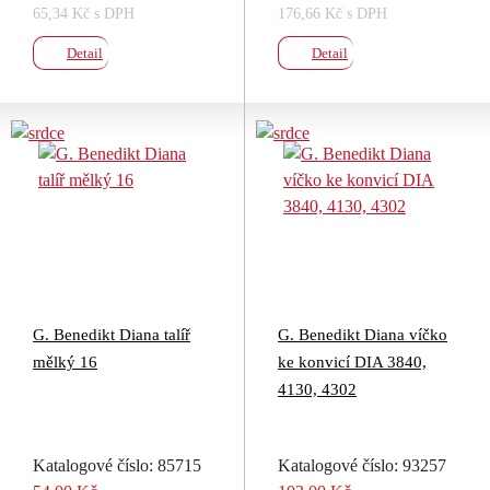
65,34 Kč s DPH
176,66 Kč s DPH
Detail
Detail
G. Benedikt Diana talíř
G. Benedikt Diana víčko
mělký 16
ke konvicí DIA 3840,
4130, 4302
Katalogové číslo: 85715
Katalogové číslo: 93257