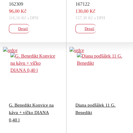
162309
167122
96,00 Kč
130,00 Kč
116,16 Kč s DPH
157,30 Kč s DPH
Detail
Detail
G. Benedikt Konvice na
Diana podšálek 11 G.
kávu + víčko DIANA
Benedikt
0,40 l