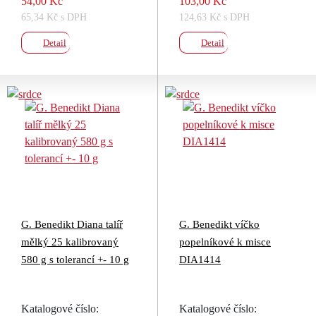
54,00 Kč
103,00 Kč
65,34 Kč s DPH
124,63 Kč s DPH
Detail
Detail
G. Benedikt Diana talíř
G. Benedikt víčko
mělký 25 kalibrovaný
popelníkové k misce
580 g s tolerancí +- 10 g
DIA1414
Katalogové číslo:
Katalogové číslo: