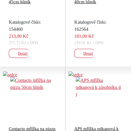
45cm hliník
40cm hliník
Katalogové číslo:
Katalogové číslo:
154460
162564
213,00 Kč
181,00 Kč
257,73 Kč s DPH
219,01 Kč s DPH
Detail
Detail
Contacto mřížka na pizzu
APS mřížka odkapová k