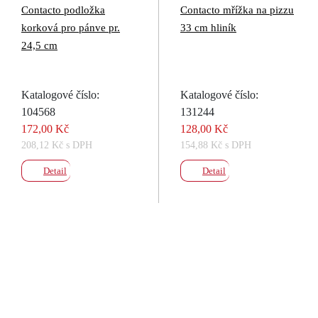
Contacto podložka
Contacto mřížka na pizzu
korková pro pánve pr.
33 cm hliník
24,5 cm
Katalogové číslo:
Katalogové číslo:
104568
131244
172,00 Kč
128,00 Kč
208,12 Kč s DPH
154,88 Kč s DPH
Detail
Detail