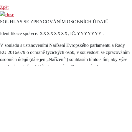
Zpět
SOUHLAS SE ZPRACOVÁNÍM OSOBNÍCH ÚDAJŮ
Identifikace správce: XXXXXXXX, IČ: YYYYYYY .
V souladu s ustanoveními Nařízení Evropského parlamentu a Rady
EU 2016/679 o ochraně fyzických osob, v souvislosti se zpracováním
osobních údajů (dále jen „Nařízení“) souhlasím tímto s tím, aby výše
uvedená společnost (dále jen „správce“) zpracovávala mnou
poskytnuté osobní údaje (dále jen osobní údaje), a to:
cookies
pro účely:
(1)
statistické
(např. doba vaší návštěvy našich stránek, nejčastěji
používaná část webu apod.)
preferenční (např. identifikace prohlížeče, jazykové nastavení apod.)
marketingové a reklamní (např. personalizace reklamy, statistika