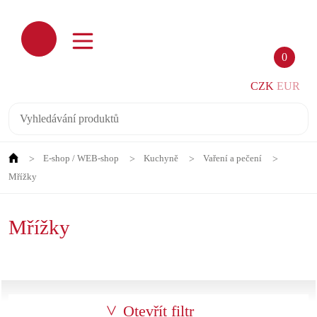
0
CZK
EUR
E-shop / WEB-shop
Kuchyně
Vaření a pečení
Mřížky
Mřížky
Otevřít filtr