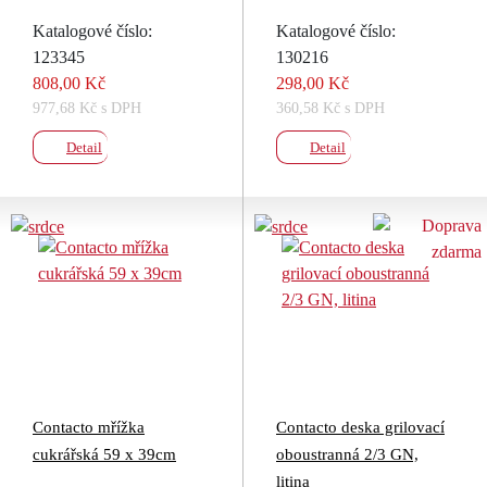
Katalogové číslo:
Katalogové číslo:
123345
130216
808,00 Kč
298,00 Kč
977,68 Kč s DPH
360,58 Kč s DPH
Detail
Detail
Contacto mřížka
Contacto deska grilovací
cukrářská 59 x 39cm
oboustranná 2/3 GN,
litina