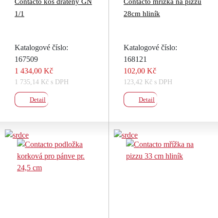
Contacto koš drátěný GN
Contacto mřížka na pizzu
1/1
28cm hliník
Katalogové číslo:
Katalogové číslo:
167509
168121
1 434,00 Kč
102,00 Kč
1 735,14 Kč s DPH
123,42 Kč s DPH
Detail
Detail