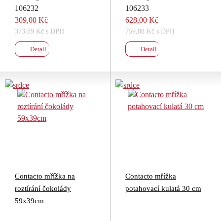
106232
106233
309,00 Kč
628,00 Kč
373,89 Kč s DPH
759,88 Kč s DPH
Detail
Detail
Contacto mřížka na
Contacto mřížka
roztírání čokolády
potahovací kulatá 30 cm
59x39cm