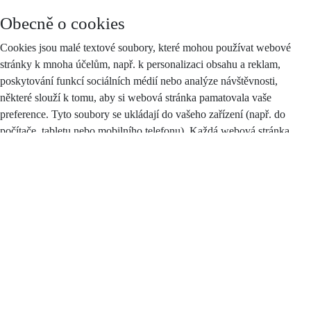
Obecně o cookies
Cookies jsou malé textové soubory, které mohou používat webové
stránky k mnoha účelům, např. k personalizaci obsahu a reklam,
poskytování funkcí sociálních médií nebo analýze návštěvnosti,
některé slouží k tomu, aby si webová stránka pamatovala vaše
preference. Tyto soubory se ukládají do vašeho zařízení (např. do
počítače, tabletu nebo mobilního telefonu). Každá webová stránka
může do vašeho prohlížeče odesílat své vlastní soubory cookies pouze
v případě, pokud to umožňuje nastavení vašeho prohlížeče.
Zákon stanoví, že můžeme na vašem zařízení ukládat soubory cookie,
pokud jsou nezbytně nutné pro provoz těchto stránek (viz sekce
Nezbytné cookies), a to bez vašeho souhlasu, na základě tzv.
oprávněného zájmu. Pro všechny ostatní typy souborů cookie
potřebujeme váš souhlas, jehož plný text najdete
zde
, a který můžete
kdykoliv odvolat pomocí tohoto
formuláře
.
Druhy cookies