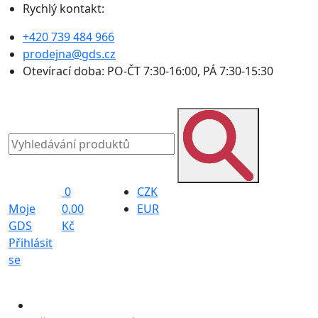
Rychlý kontakt:
+420 739 484 966
prodejna@gds.cz
Otevírací doba: PO-ČT 7:30-16:00, PÁ 7:30-15:30
0
CZK
Moje
0,00
EUR
GDS
Kč
Přihlásit
se