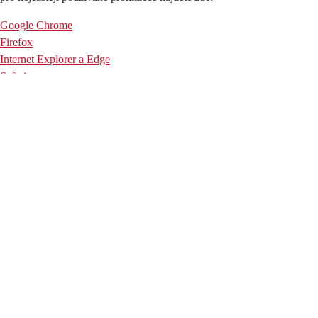
Google Chrome
Firefox
Internet Explorer a Edge
Safari
Opera
Preferenční (funkcionální)
Preferenční soubory cookie umožňují webové stránce zapamatovat si
informace, které mění způsob, jakým se webová stránka chová nebo
vypadá jako je váš preferovaný jazyk nebo region, ve kterém se
nacházíte.
Statistické (výkonnostní)
Tyto soubory cookie pomáhají vlastníkům webových stránek
porozumět tomu, jak návštěvníci interagují s webovými stránkami tím,
že shromažďují a hlásí informace, často anonymně.
Reklamní