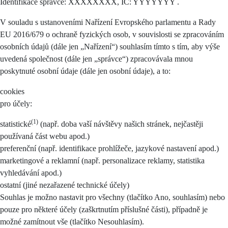
Identifikace správce: XXXXXXXX, IČ: YYYYYYY .
V souladu s ustanoveními Nařízení Evropského parlamentu a Rady
EU 2016/679 o ochraně fyzických osob, v souvislosti se zpracováním
osobních údajů (dále jen „Nařízení“) souhlasím tímto s tím, aby výše
uvedená společnost (dále jen „správce“) zpracovávala mnou
poskytnuté osobní údaje (dále jen osobní údaje), a to:
cookies
pro účely:
(1)
statistické
(např. doba vaší návštěvy našich stránek, nejčastěji
používaná část webu apod.)
preferenční (např. identifikace prohlížeče, jazykové nastavení apod.)
marketingové a reklamní (např. personalizace reklamy, statistika
vyhledávání apod.)
ostatní (jiné nezařazené technické účely)
Souhlas je možno nastavit pro všechny (tlačítko Ano, souhlasím) nebo
pouze pro některé účely (zaškrtnutím příslušné části), případně je
možné zamítnout vše (tlačítko Nesouhlasím).