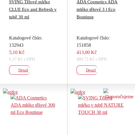
SVING Tělové mléko
ADA Cosmetics ADA
CLUE Eco and Refresh v
mléko tělové 3 l Eco
tubě 30 ml
Boutique
Katalogové číslo:
Katalogové číslo:
132943
151858
5,10 Kč
413,00 Kč
6,17 Kč s DPH
499,73 Kč s DPH
Detail
Detail