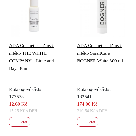
ADA Cosmetics Tělové
ADA Cosmetics Tělové
mléko THE WHITE
mléko SmartCare
COMPANY – Lime and
BOGNER White 300 ml
Bay, 30ml
Katalogové číslo:
Katalogové číslo:
177578
182541
12,60 Kč
174,00 Kč
15,25 Kč s DPH
210,54 Kč s DPH
Detail
Detail