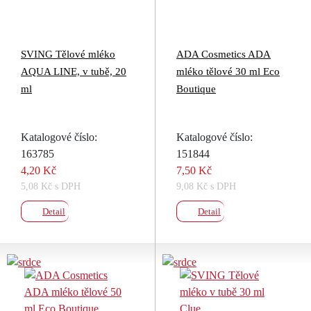
SVING Tělové mléko
ADA Cosmetics ADA
AQUA LINE, v tubě, 20
mléko tělové 30 ml Eco
ml
Boutique
Katalogové číslo:
Katalogové číslo:
163785
151844
4,20 Kč
7,50 Kč
5,08 Kč s DPH
9,08 Kč s DPH
Detail
Detail