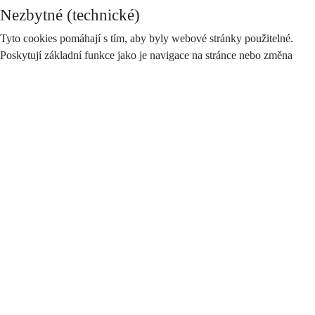
Nezbytné (technické)
Tyto cookies pomáhají s tím, aby byly webové stránky použitelné.
Poskytují základní funkce jako je navigace na stránce nebo změna
rozlišení prohlížeče dle velikosti vašeho zařízení. Bez těchto souborů
nemůže web správně fungovat.
Tyto cookies lze blokovat (zakázat), ale část stránek se vám nemusí
zobrazovat správně, některé části dokonce nemusí fungovat. Návody
pro nejčastěji používané prohlížeče najdete zde:
Google Chrome
Firefox
Internet Explorer a Edge
Safari
Opera
Preferenční (funkcionální)
Preferenční soubory cookie umožňují webové stránce zapamatovat si
informace, které mění způsob, jakým se webová stránka chová nebo