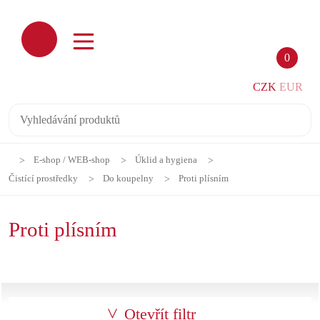
0
CZK
EUR
E-shop / WEB-shop
Úklid a hygiena
Čistící prostředky
Do koupelny
Proti plísním
Proti plísním
Otevřít filtr