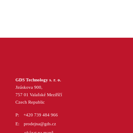
GDS Technology s. r. o.
Jiráskova 900,
757 01 Valašské Meziříčí
Czech Republic
+420 739 484 966
prodejna@gds.cz
ukázat na mapě