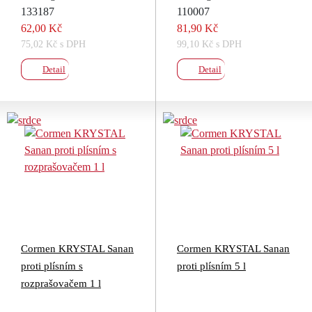
133187
110007
62,00 Kč
81,90 Kč
75,02 Kč s DPH
99,10 Kč s DPH
Detail
Detail
Cormen KRYSTAL Sanan
Cormen KRYSTAL Sanan
proti plísním s
proti plísním 5 l
rozprašovačem 1 l