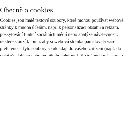
Obecně o cookies
Cookies jsou malé textové soubory, které mohou používat webové
stránky k mnoha účelům, např. k personalizaci obsahu a reklam,
poskytování funkcí sociálních médií nebo analýze návštěvnosti,
některé slouží k tomu, aby si webová stránka pamatovala vaše
preference. Tyto soubory se ukládají do vašeho zařízení (např. do
počítače, tabletu nebo mobilního telefonu). Každá webová stránka
může do vašeho prohlížeče odesílat své vlastní soubory cookies pouze
v případě, pokud to umožňuje nastavení vašeho prohlížeče.
Zákon stanoví, že můžeme na vašem zařízení ukládat soubory cookie,
pokud jsou nezbytně nutné pro provoz těchto stránek (viz sekce
Nezbytné cookies), a to bez vašeho souhlasu, na základě tzv.
oprávněného zájmu. Pro všechny ostatní typy souborů cookie
potřebujeme váš souhlas, jehož plný text najdete
zde
, a který můžete
kdykoliv odvolat pomocí tohoto
formuláře
.
Druhy cookies