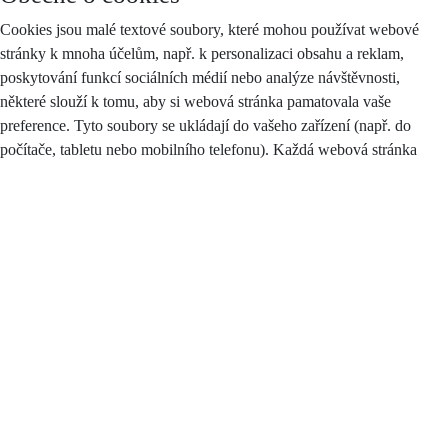
Cookies jsou malé textové soubory, které mohou používat webové
stránky k mnoha účelům, např. k personalizaci obsahu a reklam,
poskytování funkcí sociálních médií nebo analýze návštěvnosti,
některé slouží k tomu, aby si webová stránka pamatovala vaše
preference. Tyto soubory se ukládají do vašeho zařízení (např. do
počítače, tabletu nebo mobilního telefonu). Každá webová stránka
může do vašeho prohlížeče odesílat své vlastní soubory cookies pouze
v případě, pokud to umožňuje nastavení vašeho prohlížeče.
Zákon stanoví, že můžeme na vašem zařízení ukládat soubory cookie,
pokud jsou nezbytně nutné pro provoz těchto stránek (viz sekce
Nezbytné cookies), a to bez vašeho souhlasu, na základě tzv.
oprávněného zájmu. Pro všechny ostatní typy souborů cookie
potřebujeme váš souhlas, jehož plný text najdete
zde
, a který můžete
kdykoliv odvolat pomocí tohoto
formuláře
.
Druhy cookies
Cookies se dělí podle účelu, k jakému jsou využívány a ta takto: