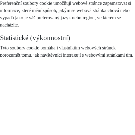
Preferenční soubory cookie umožňují webové stránce zapamatovat si
informace, které mění způsob, jakým se webová stránka chová nebo
vypadá jako je váš preferovaný jazyk nebo region, ve kterém se
nacházíte.
Statistické (výkonnostní)
Tyto soubory cookie pomáhají vlastníkům webových stránek
porozumět tomu, jak návštěvníci interagují s webovými stránkami tím,
že shromažďují a hlásí informace, často anonymně.
Reklamní
Reklamní soubory cookie se používají ke sledování návštěvníků a
jejich chování. Záměrem je zobrazovat reklamy, které jsou relevantní a
poutavé pro jednotlivé uživatele, a proto jsou hodnotnější pro
vydavatele a inzerenty třetích stran.
Seznam cookies
Na našem webu využíváme jak naše vlastní cookies, tak cookies