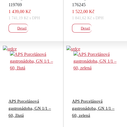
119769
176245
1 439,00 Kč
1 522,00 Kč
1 741,19 Kč s DPH
1 841,62 Kč s DPH
Detail
Detail
APS Porcelánová
APS Porcelánová
gastronádoba, GN 1/1 –
gastronádoba, GN 1/1 –
60, žlutá
60, zelená