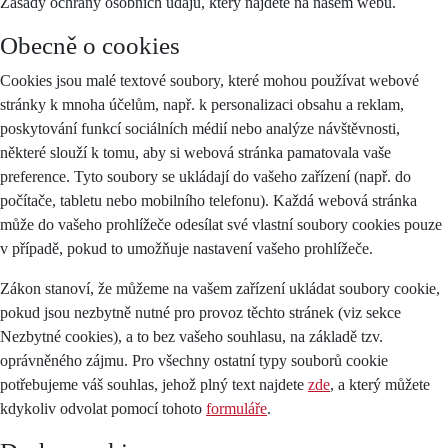
Zásady ochrany osobních údajů, který najdete na našem webu.
Obecně o cookies
Cookies jsou malé textové soubory, které mohou používat webové
stránky k mnoha účelům, např. k personalizaci obsahu a reklam,
poskytování funkcí sociálních médií nebo analýze návštěvnosti,
některé slouží k tomu, aby si webová stránka pamatovala vaše
preference. Tyto soubory se ukládají do vašeho zařízení (např. do
počítače, tabletu nebo mobilního telefonu). Každá webová stránka
může do vašeho prohlížeče odesílat své vlastní soubory cookies pouze
v případě, pokud to umožňuje nastavení vašeho prohlížeče.
Zákon stanoví, že můžeme na vašem zařízení ukládat soubory cookie,
pokud jsou nezbytně nutné pro provoz těchto stránek (viz sekce
Nezbytné cookies), a to bez vašeho souhlasu, na základě tzv.
oprávněného zájmu. Pro všechny ostatní typy souborů cookie
potřebujeme váš souhlas, jehož plný text najdete
zde
, a který můžete
kdykoliv odvolat pomocí tohoto
formuláře
.