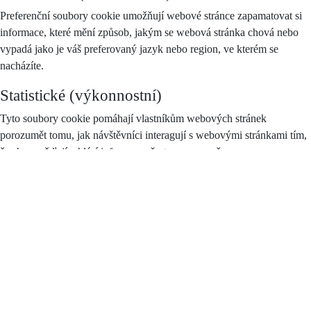
Preferenční soubory cookie umožňují webové stránce zapamatovat si
informace, které mění způsob, jakým se webová stránka chová nebo
vypadá jako je váš preferovaný jazyk nebo region, ve kterém se
nacházíte.
Statistické (výkonnostní)
Tyto soubory cookie pomáhají vlastníkům webových stránek
porozumět tomu, jak návštěvníci interagují s webovými stránkami tím,
že shromažďují a hlásí informace, často anonymně.
Reklamní
Reklamní soubory cookie se používají ke sledování návštěvníků a
jejich chování. Záměrem je zobrazovat reklamy, které jsou relevantní a
poutavé pro jednotlivé uživatele, a proto jsou hodnotnější pro
vydavatele a inzerenty třetích stran.
Seznam cookies
Na našem webu využíváme jak naše vlastní cookies, tak cookies