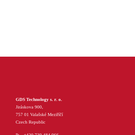
GDS Technology s. r. o.
Jiráskova 900,
757 01 Valašské Meziříčí
Czech Republic
+420 739 484 966