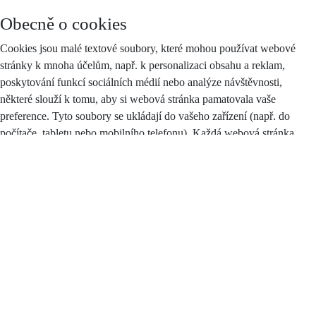
Obecně o cookies
Cookies jsou malé textové soubory, které mohou používat webové
stránky k mnoha účelům, např. k personalizaci obsahu a reklam,
poskytování funkcí sociálních médií nebo analýze návštěvnosti,
některé slouží k tomu, aby si webová stránka pamatovala vaše
preference. Tyto soubory se ukládají do vašeho zařízení (např. do
počítače, tabletu nebo mobilního telefonu). Každá webová stránka
může do vašeho prohlížeče odesílat své vlastní soubory cookies pouze
v případě, pokud to umožňuje nastavení vašeho prohlížeče.
Zákon stanoví, že můžeme na vašem zařízení ukládat soubory cookie,
pokud jsou nezbytně nutné pro provoz těchto stránek (viz sekce
Nezbytné cookies), a to bez vašeho souhlasu, na základě tzv.
oprávněného zájmu. Pro všechny ostatní typy souborů cookie
potřebujeme váš souhlas, jehož plný text najdete
zde
, a který můžete
kdykoliv odvolat pomocí tohoto
formuláře
.
Druhy cookies