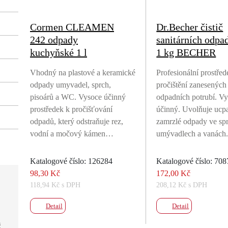
Cormen CLEAMEN
Dr.Becher čistič
242 odpady
sanitárních odpa
kuchyňské 1 l
1 kg BECHER
Vhodný na plastové a keramické
Profesionální prostřed
odpady umyvadel, sprch,
pročištění zanesených
pisoárů a WC. Vysoce účinný
odpadních potrubí. V
prostředek k pročišťování
účinný. Uvolňuje ucp
odpadů, který odstraňuje rez,
zamrzlé odpady ve sp
vodní a močový kámen…
umývadlech a vanác
Katalogové číslo: 126284
Katalogové číslo: 70
98,30 Kč
172,00 Kč
118,94 Kč s DPH
208,12 Kč s DPH
Detail
Detail
č