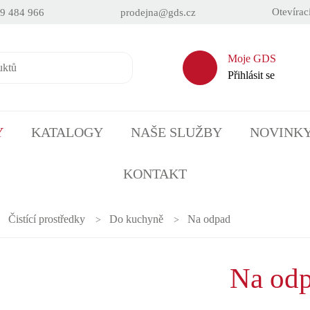
Otevírac
9 484 966
prodejna@gds.cz
Moje GDS
Přihlásit se
Y
KATALOGY
NAŠE SLUŽBY
NOVINK
KONTAKT
Čistící prostředky
Do kuchyně
Na odpad
Na od