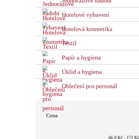
Jednorázové nádobí
Hotelové vybavení
Hotelová kosmetika
Textil
Papír a hygiena
Úklid a hygiena
Oblečení pro personál
Cena
66.9 Kč
-
172 K