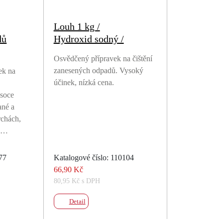
Louh 1 kg /
dů
Hydroxid sodný /
Osvědčený přípravek na čištění
zanesených odpadů. Vysoký
ek na
účinek, nízká cena.
ysoce
ané a
rchách,
h.…
877
Katalogové číslo: 110104
66,90 Kč
80,95 Kč s DPH
Detail