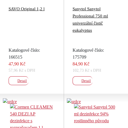
SAVO Original 1,2 l
Sanytol Sanytol
Professional 750 ml
univerzální čistič
eukalyptus
Katalogové číslo:
Katalogové číslo:
166515
175709
47,90 Kč
84,90 Kč
57,96 Kč s DPH
102,73 Kč s DPH
Detail
Detail