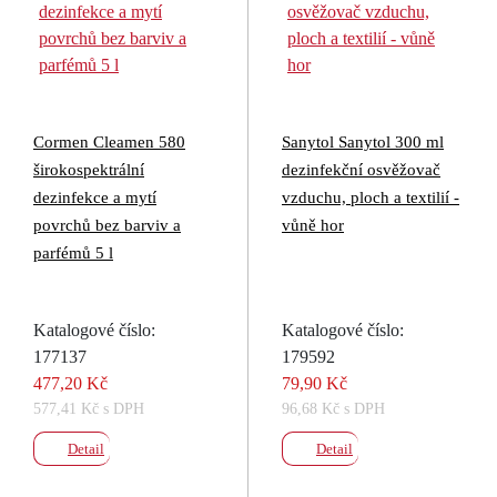
Cormen Cleamen 580
Sanytol Sanytol 300 ml
širokospektrální
dezinfekční osvěžovač
dezinfekce a mytí
vzduchu, ploch a textilií -
povrchů bez barviv a
vůně hor
parfémů 5 l
Katalogové číslo:
Katalogové číslo:
177137
179592
477,20 Kč
79,90 Kč
577,41 Kč s DPH
96,68 Kč s DPH
Detail
Detail