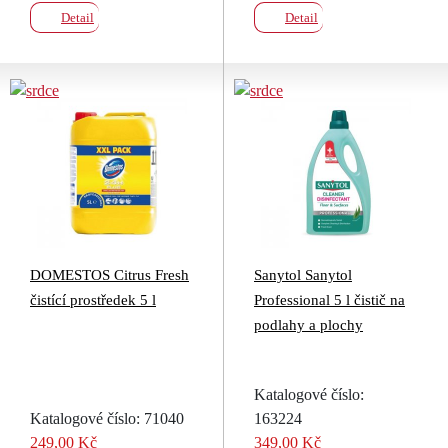
Detail
Detail
DOMESTOS Citrus Fresh
Sanytol Sanytol
čistící prostředek 5 l
Professional 5 l čistič na
podlahy a plochy
Katalogové číslo:
Katalogové číslo: 71040
163224
249,00 Kč
349,00 Kč