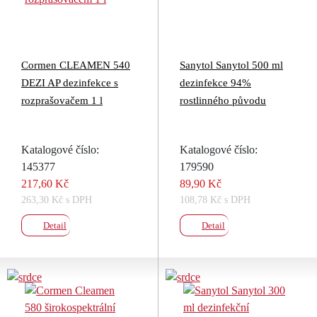
Cormen CLEAMEN 540
Sanytol Sanytol 500 ml
DEZI AP dezinfekce s
dezinfekce 94%
rozprašovačem 1 l
rostlinného původu
Katalogové číslo:
Katalogové číslo:
145377
179590
217,60 Kč
89,90 Kč
263,30 Kč s DPH
108,78 Kč s DPH
Detail
Detail