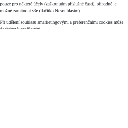
pouze pro některé účely (zaškrtnutím příslušné části), případně je
možné zamítnout vše (tlačítko Nesouhlasím).
Při udělení souhlasu smarketingovými a preferenčními cookies může
docházet k profilování.
Poskytnutí údajů k účelům zpracování dle tohoto souhlasu je
dobrovolné.
Beru na vědomí, že mám právo:
požadovat přístup k mým osobním údajům,
požadovat opravu či výmaz mých osobních údajů,
požadovat omezení zpracování,
vznést námitku proti zpracování,
na přenositelnost osobních údajů,
podat stížnost proti zpracování osobních údajů u Úřadu pro ochranu
osobních údajů.
Byl/a jsem poučen/a, že mám v souladu s Nařízením
právo kdykoliv
odvolat svůj souhlas
odvolat pomocí tohoto
odkazu
.