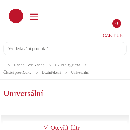
0
CZK
EUR
E-shop / WEB-shop
Úklid a hygiena
Čistící prostředky
Dezinfekční
Universální
Universální
Otevřít filtr