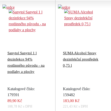
Sanytol Sanytol 1 l
SUMA Alcohol Spray
dezinfekce 94%
dezinfekční prostředek
rostlinného původu - na
0,75 l
podlahy a plochy
Katalogové číslo:
Katalogové číslo:
179591
159482
89,90 Kč
183,00 Kč
108,78 Kč s DPH
221,43 Kč s DPH