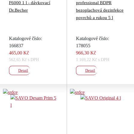
F6000 1 l - dávkovací
professional BDPR
Dr.Becher
bezoplachová dezinfekce
povrchů a rukou 5 l
Katalogové číslo:
Katalogové číslo:
166837
178055
465,00 Kč
966,30 Kč
562,65 Kč s DPH
1 169,22 Kč s DPH
Detail
Detail