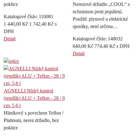
poklice
Nerezové držadlo „COOL“ s
ochrannou proti popálení.
Katalogové číslo: 110081
Použití: plynové a elektrické
1 440,00 Kč
1 742,40 Kč s
sporáky, není určena…
DPH
Detail
Katalogové číslo: 148032
640,00 Kč
774,40 Kč s DPH
Detail
AGNELLI Nízký kastrol
(rendlík) ALU + Teflon - 28 / 9
cm, 5,6 l
Hliníkový s povrchem Teflon /
Platinum, nerez držadlo, bez
poklice