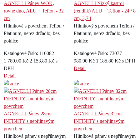
AGNELLI Pánev WOK,
AGNELLI Nízký kastrol
rovné dno, ALU + Teflon - 32
(rendlík) ALU + Teflon - 24 / 8
cm
cm, 3,7 l
Hliníková s povrchem Teflon /
Hliníkový s povrchem Teflon /
Platinum, nerez držadlo, bez
Platinum, nerez držadlo, bez
poklice
poklice
Katalogové číslo: 110082
Katalogové číslo: 73077
1 780,00 Kč
2 153,80 Kč s
980,00 Kč
1 185,80 Kč s DPH
DPH
Detail
Detail
AGNELLI Pánev 28cm
AGNELLI Pánev 32cm
INFINITY s nepřilnavým
INFINITY s nepřilnavým
povrchem
povrchem
Hliníková pánev s nepřilnavým
Hliníková pánev s nepřilnavým