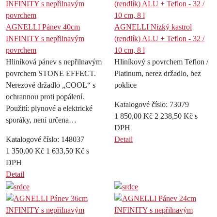
AGNELLI Pánev 40cm
AGNELLI Nízký kastrol
INFINITY s nepřilnavým
(rendlík) ALU + Teflon - 32 /
povrchem
10 cm, 8 l
Hliníková pánev s nepřilnavým
Hliníkový s povrchem Teflon /
povrchem STONE EFFECT.
Platinum, nerez držadlo, bez
Nerezové držadlo „COOL“ s
poklice
ochrannou proti popálení.
Katalogové číslo: 73079
Použití: plynové a elektrické
1 850,00 Kč
2 238,50 Kč s
sporáky, není určena…
DPH
Katalogové číslo: 148037
Detail
1 350,00 Kč
1 633,50 Kč s
DPH
Detail