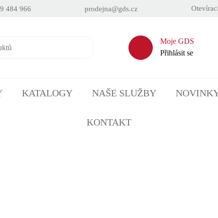
Otevírac
9 484 966
prodejna@gds.cz
Moje GDS
Přihlásit se
Y
KATALOGY
NAŠE SLUŽBY
NOVINK
KONTAKT