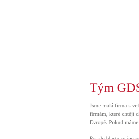
Kariéra
Tým GDS
Jsme malá firma s ve
firmám, které chtějí 
Evropě. Pokud máme v
Ps: ale hlaste se jen 