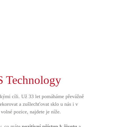
 Technology
lkými cíli. Už 33 let pomáháme převážně
dekorovat a zušlechťovat sklo u nás i v
olné pozice, najdete je níže.
vy, co máte
pozitivní přístup k životu
a