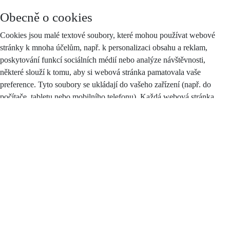
Obecně o cookies
Cookies jsou malé textové soubory, které mohou používat webové
stránky k mnoha účelům, např. k personalizaci obsahu a reklam,
poskytování funkcí sociálních médií nebo analýze návštěvnosti,
některé slouží k tomu, aby si webová stránka pamatovala vaše
preference. Tyto soubory se ukládají do vašeho zařízení (např. do
počítače, tabletu nebo mobilního telefonu). Každá webová stránka
může do vašeho prohlížeče odesílat své vlastní soubory cookies pouze
v případě, pokud to umožňuje nastavení vašeho prohlížeče.
Zákon stanoví, že můžeme na vašem zařízení ukládat soubory cookie,
pokud jsou nezbytně nutné pro provoz těchto stránek (viz sekce
Nezbytné cookies), a to bez vašeho souhlasu, na základě tzv.
oprávněného zájmu. Pro všechny ostatní typy souborů cookie
potřebujeme váš souhlas, jehož plný text najdete
zde
, a který můžete
kdykoliv odvolat pomocí tohoto
formuláře
.
Druhy cookies